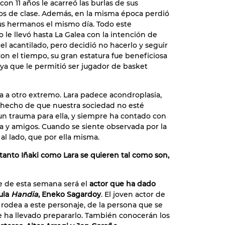
con 11 años le acarreó las burlas de sus
s de clase. Además, en la misma época perdió
us hermanos el mismo día. Todo este
o le llevó hasta La Galea con la intención de
 el acantilado, pero decidió no hacerlo y seguir
Con el tiempo, su gran estatura fue beneficiosa
, ya que le permitió ser jugador de basket
a a otro extremo. Lara padece acondroplasia,
 hecho de que nuestra sociedad no esté
un trauma para ella, y siempre ha contado con
ia y amigos. Cuando se siente observada por la
al lado, que por ella misma.
tanto Iñaki como Lara se quieren tal como son,
je de esta semana será el
actor que ha dado
cula
Handia
, Eneko Sagardoy
. El joven actor de
rodea a este personaje, de la persona que se
e ha llevado prepararlo. También conocerán los