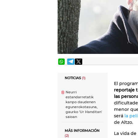
NOTICIAS
(1)
El progra
reportaje t
Neurri
las person
estandarretatik
kanpo daudenen
dificultad
egunerokotasuna,
menor que 
gaurko 'Ur Handitan'
será
la pel
saioan
de Altzo.
MÁS INFORMACIÓN
La vida de
(2)