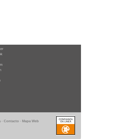
ter
ok
am
m
e
a
-
Contacto
-
Mapa Web