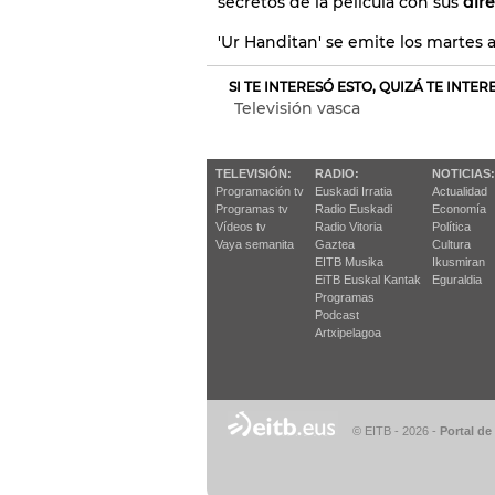
secretos de la película con sus
dire
'Ur Handitan' se emite los martes a
SI TE INTERESÓ ESTO, QUIZÁ TE INTE
Televisión vasca
TELEVISIÓN:
RADIO:
NOTICIAS:
Programación tv
Euskadi Irratia
Actualidad
Programas tv
Radio Euskadi
Economía
Vídeos tv
Radio Vitoria
Política
Vaya semanita
Gaztea
Cultura
EITB Musika
Ikusmiran
EiTB Euskal Kantak
Eguraldia
Programas
Podcast
Artxipelagoa
© EITB - 2026
-
Portal de