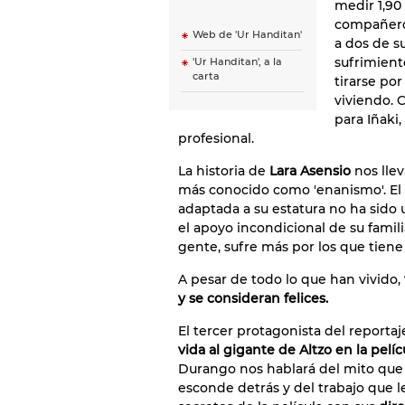
medir 1,90 
compañero
Web de 'Ur Handitan'
a dos de s
sufrimient
'Ur Handitan', a la
carta
tirarse por
viviendo. 
para Iñaki
profesional.
La historia de
Lara Asensio
nos llev
más conocido como 'enanismo'. El
adaptada a su estatura no ha sido 
el apoyo incondicional de su famil
gente, sufre más por los que tiene 
A pesar de todo lo que han vivido,
y se consideran felices.
El tercer protagonista del reporta
vida al gigante de Altzo en la pelí
Durango nos hablará del mito que 
esconde detrás y del trabajo que l