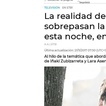
TELEVISIÓN
EN ETB1
La realidad de
sobrepasan la
esta noche, en
A.A.| EITB
Última actualización:
21/11/2017
07:50
(UTC+1
Al hilo de la temática que abord
de Iñaki Zubizarreta y Lara Asen