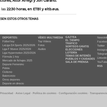
ctores, Aitor Arregi y Jon Garaño.
 las
22:30 horas, en ETB1 y eitb.eus.
RESEN ESTOS OTROS TEMAS
GAZTEA
DEPORTES:
VÍDEO MULTIMEDIA
Newslet
EL TIEMPO
Fútbol hoy
Top Vídeos
Facebo
TRÁFICO
LaLiga EA Sports 2025/2026
Fotos
Twitter
SORTEOS GRATIS
Liga F Moeve 2025/2026
Audios
ELECCIONES
Instagr
LOTERÍA
Liga Hypermotion 2025/2026
Telegra
TEMAS DE INTERÉS
Fórmula 1 hoy
Linkedin
PUEBLOS Y CIUDADES
Mercado de fichajes 2025
SALA DE PRENSA
YouTub
Deporte Femenino
RSS
Pelota
Ciclismo
Baloncesto
Otros deportes
Deporte en directo
 Privacidad
-
Aviso Legal
-
Política de cookies
-
Configuración cookies
-
Transparenci