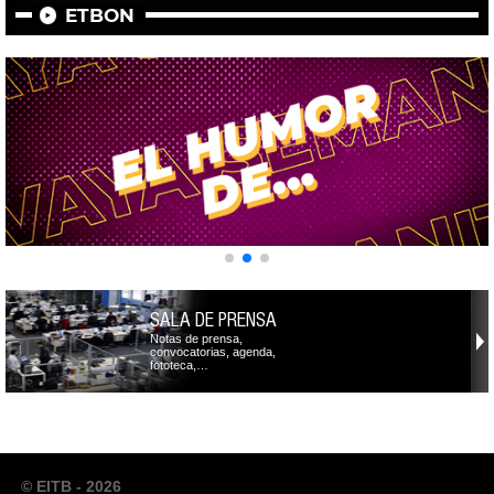
ETBON
SALA DE PRENSA
Notas de prensa,
convocatorias, agenda,
fototeca,…
© EITB - 2026