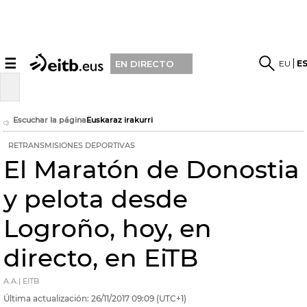
☰
EU
E
EN DIRECTO
Escuchar la página
Euskaraz irakurri
RETRANSMISIONES DEPORTIVAS
El Maratón de Donostia
y pelota desde
Logroño, hoy, en
directo, en EiTB
A.A.| EITB
Última actualización:
26/11/2017
09:09
(UTC+1)