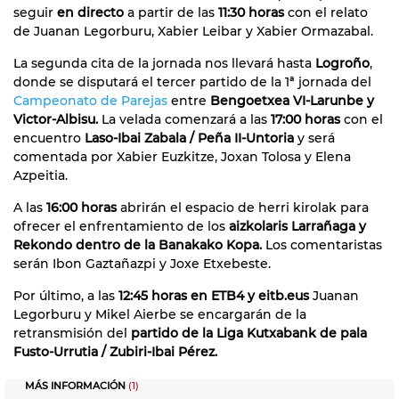
seguir
en directo
a partir de las
11:30 horas
con el relato
de Juanan Legorburu, Xabier Leibar y Xabier Ormazabal.
La segunda cita de la jornada nos llevará hasta
Logroño
,
donde se disputará el tercer partido de la 1ª jornada del
Campeonato de Parejas
entre
Bengoetxea VI-Larunbe y
Victor-Albisu.
La velada comenzará a las
17:00 horas
con el
encuentro
Laso-Ibai Zabala / Peña II-Untoria
y será
comentada por Xabier Euzkitze, Joxan Tolosa y Elena
Azpeitia.
A las
16:00 horas
abrirán el espacio de herri kirolak para
ofrecer el enfrentamiento de los
aizkolaris Larrañaga y
Rekondo dentro de la Banakako Kopa.
Los comentaristas
serán Ibon Gaztañazpi y Joxe Etxebeste.
Por último, a las
12:45 horas en ETB4 y eitb.eus
Juanan
Legorburu y Mikel Aierbe se encargarán de la
retransmisión del
partido de la Liga Kutxabank de pala
Fusto-Urrutia / Zubiri-Ibai Pérez.
MÁS INFORMACIÓN
(1)