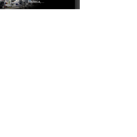
fototeca,…