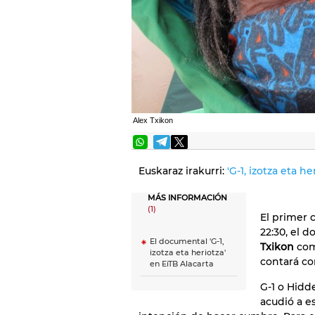
Alex Txikon
Euskaraz irakurri:
'G-1, izotza eta h
MÁS INFORMACIÓN
(1)
El primer c
22:30, el d
El documental 'G-1,
Txikon
com
izotza eta heriotza'
contará co
en EiTB Alacarta
G-1 o Hidd
acudió a e