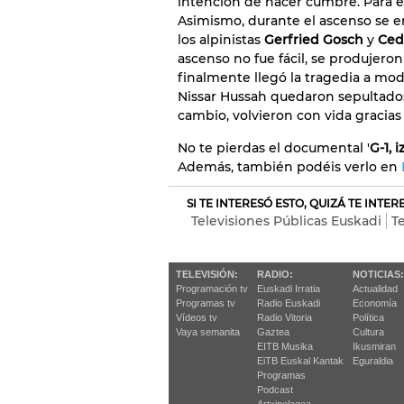
intención de hacer cumbre. Para el
Asimismo, durante el ascenso se 
los alpinistas
Gerfried Gosch
y
Ced
ascenso no fue fácil, se produjer
finalmente llegó la tragedia a mod
Nissar Hussah quedaron sepultados
cambio, volvieron con vida gracias
No te pierdas el documental '
G-1, 
Además, también podéis verlo en
SI TE INTERESÓ ESTO, QUIZÁ TE INTE
Televisiones Públicas Euskadi
T
TELEVISIÓN:
RADIO:
NOTICIAS:
Programación tv
Euskadi Irratia
Actualidad
Programas tv
Radio Euskadi
Economía
Vídeos tv
Radio Vitoria
Política
Vaya semanita
Gaztea
Cultura
EITB Musika
Ikusmiran
EiTB Euskal Kantak
Eguraldia
Programas
Podcast