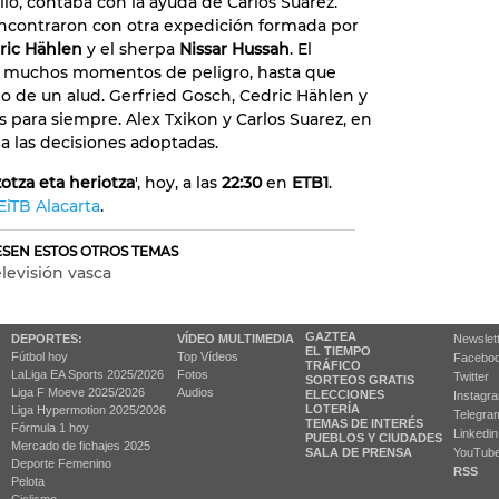
lo, contaba con la ayuda de Carlos Suarez.
encontraron con otra expedición formada por
ric Hählen
y el sherpa
Nissar Hussah
. El
on muchos momentos de peligro, hasta que
o de un alud. Gerfried Gosch, Cedric Hählen y
 para siempre. Alex Txikon y Carlos Suarez, en
 a las decisiones adoptadas.
izotza eta heriotza
', hoy, a las
22:30
en
ETB1
.
EiTB Alacarta
.
RESEN ESTOS OTROS TEMAS
elevisión vasca
GAZTEA
DEPORTES:
VÍDEO MULTIMEDIA
Newslet
EL TIEMPO
Fútbol hoy
Top Vídeos
Facebo
TRÁFICO
LaLiga EA Sports 2025/2026
Fotos
Twitter
SORTEOS GRATIS
Liga F Moeve 2025/2026
Audios
ELECCIONES
Instagr
LOTERÍA
Liga Hypermotion 2025/2026
Telegra
TEMAS DE INTERÉS
Fórmula 1 hoy
Linkedin
PUEBLOS Y CIUDADES
Mercado de fichajes 2025
SALA DE PRENSA
YouTub
Deporte Femenino
RSS
Pelota