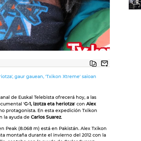
eriotza', gaur gauean, 'Txikon Xtreme' saioan
anal de Euskal Telebista ofrecerá hoy, a las
ocumental '
G-1, izotza eta heriotza
' con
Alex
o protagonista. En esta expedición Txikon
n la ayuda de
Carlos Suarez
.
en Peak (8.068 m) está en Pakistán. Alex Txikon
sta montaña durante el invierno del 2012 con la