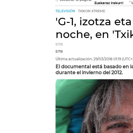
Euskaraz irakurri
TELEVISIÓN
TXIKON XTREME
'G-1, izotza eta
noche, en 'Tx
EITB
EITB
Última actualización:
29/03/2018
01:19
(UTC+
El documental está basado en la
durante el invierno del 2012.