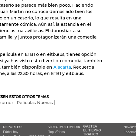
 caserío se parece más bien poco. Haciendo
 Juan Martin no conoce demasiado bien los
o en un caserío, lo que resulta en una
tamente cómica. Aún así, la estancia en el
encias maravillosas. El donostiarra se
familia, y juntos protagonizarán una comedia
película en ETB1 o en eitb.eus, tienes opción
, si ya has visto esta divertida comedia, también
, también disponible en
Alacarta
. Recuerda
e, a las 22:30 horas, en ETB1 y eitb.eus.
RESEN ESTOS OTROS TEMAS
 humor
Películas Nuevas
GAZTEA
DEPORTES:
VÍDEO MULTIMEDIA
Newslet
EL TIEMPO
Fútbol hoy
Top Vídeos
Facebo
TRÁFICO