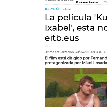
Euskaraz irakurri
TELEVISIÓN
ZINEZ
La película 'K
Ixabel', esta 
eitb.eus
EITB
Última actualización:
30/07/2018
09:14
(UTC+
El film está dirigido por Fernan
protagonizada por Mikel Losada 