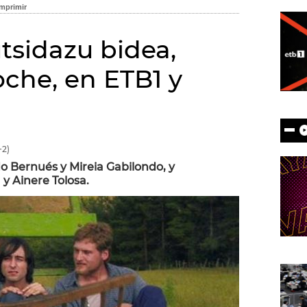
utsidazu bidea,
noche, en ETB1 y
2)
do Bernués y Mireia Gabilondo, y
y Ainere Tolosa.