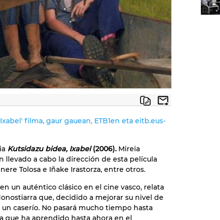
 Ixabel' filma, gaur gauean, ETB1en eta eitb.eus-
dia
Kutsidazu bidea, Ixabel
(2006)
.
Mireia
llevado a cabo la dirección de esta película
ere Tolosa e Iñake Irastorza, entre otros.
en un auténtico clásico en el cine vasco, relata
donostiarra que, decidido a mejorar su nivel de
n un caserío. No pasará mucho tiempo hasta
a que ha aprendido hasta ahora en el