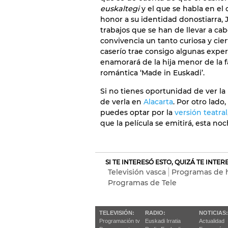
euskaltegi
y el que se habla en el
honor a su identidad donostiarra,
trabajos que se han de llevar a cab
convivencia un tanto curiosa y cier
caserío trae consigo algunas experi
enamorará de la hija menor de la 
romántica ‘Made in Euskadi’.
Si no tienes oportunidad de ver la 
de verla en
Alacarta
. Por otro lado
puedes optar por la
versión teatral
que la película se emitirá, esta noch
SI TE INTERESÓ ESTO, QUIZÁ TE INTE
Televisión vasca
Programas de
Programas de Tele
TELEVISIÓN:
RADIO:
NOTICIAS:
Programación tv
Euskadi Irratia
Actualidad