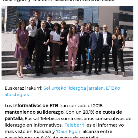
Euskaraz irakurri:
Sei urteko lidergoa jarraian, ETBko
albistegiek
Los
informativos de ETB
han cerrado el 2018
manteniendo su liderazgo.
Con un
20,1% de cuota de
pantalla,
Euskal Telebista suma seis años consecutivos de
liderazgo en informativos.
'Teleberri'
es el informativo
más visto en Euskadi y
'Gaur Egun'
alcanza entre
euskaldunes un 8,4% de cuota de pantalla.