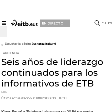
☰
EU
E
EN DIRECTO
Escuchar la página
Euskaraz irakurri
AUDIENCIA
Seis años de liderazgo
continuados para los
informativos de ETB
EITB
Última actualización:
03/01/2019
16:10
(UTC+1)
'Gaur Egun' y 'Teleberri' alcanzan un 20,1% de cuota.