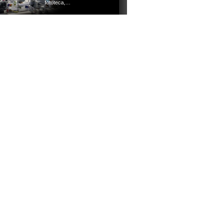
fototeca,…