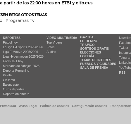
a partir de las 22:00 horas en ETB1 y eitb.eus.
RESEN ESTOS OTROS TEMAS
io
Programas Tv
GAZTEA
DEPORTES:
VÍDEO MULTIMEDIA
Newslet
EL TIEMPO
Fútbol hoy
Top Vídeos
Facebo
TRÁFICO
LaLiga EA Sports 2025/2026
Fotos
Twitter
SORTEOS GRATIS
Liga F Moeve 2025/2026
Audios
ELECCIONES
Instagr
LOTERÍA
Liga Hypermotion 2025/2026
Telegra
TEMAS DE INTERÉS
Fórmula 1 hoy
Linkedin
PUEBLOS Y CIUDADES
Mercado de fichajes 2025
SALA DE PRENSA
YouTub
Deporte Femenino
RSS
Pelota
Ciclismo
Baloncesto
Otros deportes
Deporte en directo
 Privacidad
-
Aviso Legal
-
Política de cookies
-
Configuración cookies
-
Transparenci