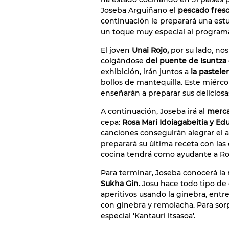
Joseba Arguiñano el
pescado fres
continuación le preparará una es
un toque muy especial al program
El joven
Unai Rojo,
por su lado, no
colgándose
del puente de Isuntza
exhibición, irán juntos a
la pasteler
bollos de mantequilla. Este miérco
enseñarán a preparar sus deliciosa
A continuación, Joseba irá al
merc
cepa:
Rosa Mari Idoiagabeitia y Ed
canciones conseguirán alegrar el 
preparará su última receta con la
cocina tendrá como ayudante a Ro
Para terminar, Joseba conocerá l
Sukha Gin.
Josu hace todo tipo de 
aperitivos usando la ginebra, ent
con ginebra y remolacha. Para sor
especial 'Kantauri itsasoa'.