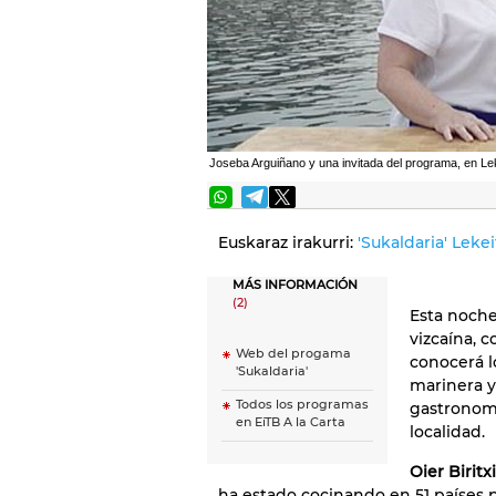
Joseba Arguiñano y una invitada del programa, en Lek
Euskaraz irakurri:
'Sukaldaria' Leke
MÁS INFORMACIÓN
(2)
Esta noch
vizcaína, 
Web del progama
conocerá l
'Sukaldaria'
marinera y
Todos los programas
gastronomí
en EiTB A la Carta
localidad.
Oier Birit
ha estado cocinando en 51 países 