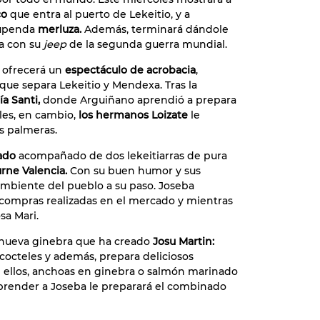
co
que entra al puerto de Lekeitio, y a
tupenda
merluza.
Además, terminará dándole
a con su
jeep
de la segunda guerra mundial.
s ofrecerá un
espectáculo de acrobacia
,
que separa Lekeitio y Mendexa. Tras la
ía Santi,
donde Arguiñano aprendió a prepara
les, en cambio,
los hermanos Loizate
le
s palmeras.
ado
acompañado de dos lekeitiarras de pura
urne Valencia.
Con su buen humor y sus
ambiente del pueblo a su paso. Joseba
s compras realizadas en el mercado y mientras
sa Mari.
a nueva ginebra que ha creado
Josu Martin:
cocteles y además, prepara deliciosos
re ellos, anchoas en ginebra o salmón marinado
prender a Joseba le preparará el combinado