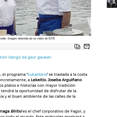
eitio. Imagen obtenida de un video de EiTB
ition izango da gaur gauean
e, el programa
'
Sukaldaria
'
se traslada a la costa
concretamente, a
Lekeitio. Joseba Arguiñano
os platos e historias con mayor tradición
 tendrá la oportunidad de disfrutar de la
a y el buen ambiente de las calles de la
xinaga
Biritxi
es el chef corporativo de Fagor, y
por todo el mundo. Este miércoles mostrará a