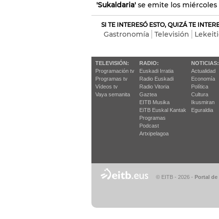
'Sukaldaria'
se emite los miércoles
SI TE INTERESÓ ESTO, QUIZÁ TE INTE
Gastronomía
Televisión
Lekeit
TELEVISIÓN:
RADIO:
NOTICIAS:
Programación tv
Euskadi Irratia
Actualidad
Programas tv
Radio Euskadi
Economía
Vídeos tv
Radio Vitoria
Política
Vaya semanita
Gaztea
Cultura
EITB Musika
Ikusmiran
EiTB Euskal Kantak
Eguraldia
Programas
Podcast
Artxipelagoa
© EITB - 2026
-
Portal de