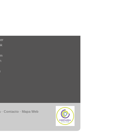
ter
ok
am
m
e
a
-
Contacto
-
Mapa Web