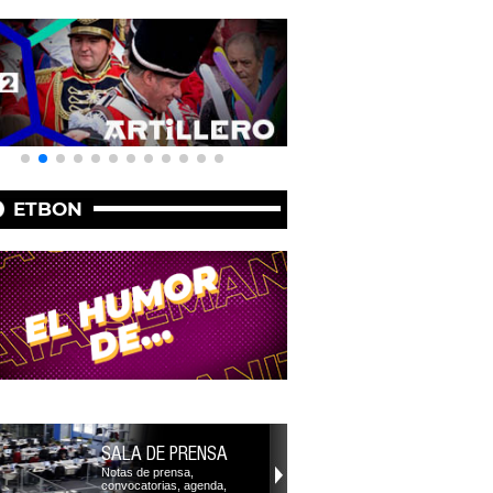
ETBON
SALA DE PRENSA
Notas de prensa,
convocatorias, agenda,