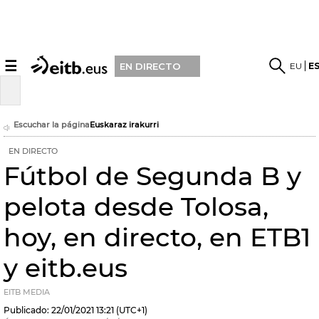
☰
EU
E
EN DIRECTO
Escuchar la página
Euskaraz irakurri
EN DIRECTO
Fútbol de Segunda B y
pelota desde Tolosa,
hoy, en directo, en ETB1
y eitb.eus
EITB MEDIA
Publicado:
22/01/2021
13:21
(UTC+1)