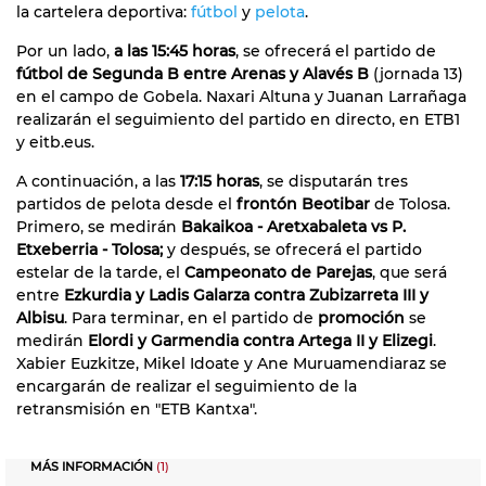
la cartelera deportiva:
fútbol
y
pelota
.
Por un lado,
a las 15:45 horas
, se ofrecerá el partido de
fútbol de Segunda B entre Arenas y Alavés B
(jornada 13)
en el campo de Gobela. Naxari Altuna y Juanan Larrañaga
realizarán el seguimiento del partido en directo, en ETB1
y eitb.eus.
A continuación, a las
17:15 horas
, se disputarán tres
partidos de pelota desde el
frontón Beotibar
de Tolosa.
Primero, se medirán
Bakaikoa - Aretxabaleta vs P.
Etxeberria - Tolosa;
y después, se ofrecerá el partido
estelar de la tarde, el
Campeonato de Parejas
, que será
entre
Ezkurdia y Ladis Galarza contra Zubizarreta III y
Albisu
. Para terminar, en el partido de
promoción
se
medirán
Elordi y Garmendia contra Artega II y Elizegi
.
Xabier Euzkitze, Mikel Idoate y Ane Muruamendiaraz se
encargarán de realizar el seguimiento de la
retransmisión en "ETB Kantxa".
MÁS INFORMACIÓN
(1)