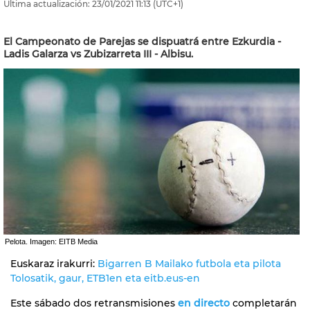
Última actualización:
23/01/2021
11:13
(UTC+1)
El Campeonato de Parejas se dispuatrá entre Ezkurdia -
Ladis Galarza vs Zubizarreta III - Albisu.
Pelota. Imagen: EITB Media
Euskaraz irakurri:
Bigarren B Mailako futbola eta pilota
Tolosatik, gaur, ETB1en eta eitb.eus-en
Este sábado dos retransmisiones
en directo
completarán