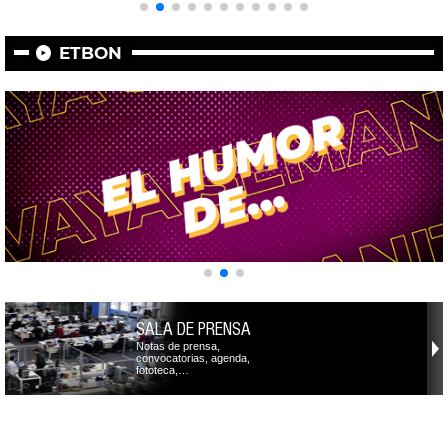
ETBON
SALA DE PRENSA
Notas de prensa,
convocatorias, agenda,
fototeca,…