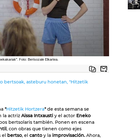
pekakariak". Foto: Bertsozale Elkartea.
 bertsoak, asteburu honetan, "Hitzetik
ma
"
Hitzetik Hortzera
"
de esta semana se
 la actriz
Aissa Intxausti
y el actor
Eneko
bos bertsolaris también. Ponen en escena
ntil
, con obras que tienen como ejes
s el
bertso
, el
canto
y la
improvisación.
Ahora,