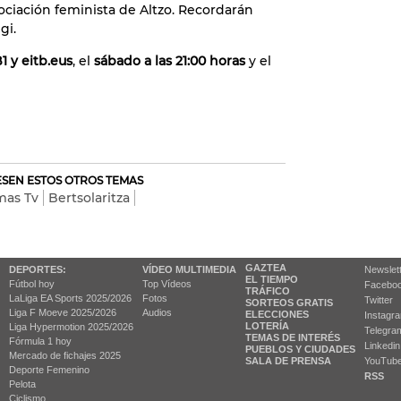
ociación feminista de Altzo. Recordarán
egi.
1 y eitb.eus
, el
sábado a las 21:00 horas
y el
RESEN ESTOS OTROS TEMAS
mas Tv
Bertsolaritza
GAZTEA
DEPORTES:
VÍDEO MULTIMEDIA
Newslet
EL TIEMPO
Fútbol hoy
Top Vídeos
Facebo
TRÁFICO
LaLiga EA Sports 2025/2026
Fotos
Twitter
SORTEOS GRATIS
Liga F Moeve 2025/2026
Audios
ELECCIONES
Instagr
LOTERÍA
Liga Hypermotion 2025/2026
Telegra
TEMAS DE INTERÉS
Fórmula 1 hoy
Linkedin
PUEBLOS Y CIUDADES
Mercado de fichajes 2025
SALA DE PRENSA
YouTub
Deporte Femenino
RSS
Pelota
Ciclismo