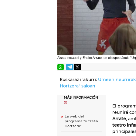
Aissa Intxausti y Eneko Arrate, en el espectáculo "Ur
Euskaraz irakurri:
Umeen neurrirako
Hortzera" saioan
MÁS INFORMACIÓN
(1)
El progra
reunirá con
La web del
Arrate
, am
programa "Hitzetik
teatro infa
Hortzera"
principale