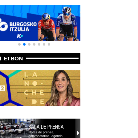
ETBON
SALA DE PRENSA
Notas de prensa,
convocatorias, agenda,