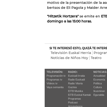
motivo de la presentación de la as
bertsos de Eli Pagola y Maider Arr
"Hitzetik Hortzera"
se emite en
ETB
domingo a las 15:00 horas.
SI TE INTERESÓ ESTO, QUIZÁ TE INTE
Televisión Euskal Herria
Progra
Noticias de Niños Hoy
Teatro
TELEVISIÓN:
RADIO:
NOTICIAS:
Programación tv
Euskadi Irratia
Actualidad
Programas tv
Radio Euskadi
Economía
Vídeos tv
Radio Vitoria
Política
Vaya semanita
Gaztea
Cultura
EITB Musika
Ikusmiran
EiTB Euskal Kantak
Eguraldia
Programas
Podcast
Artxipelagoa