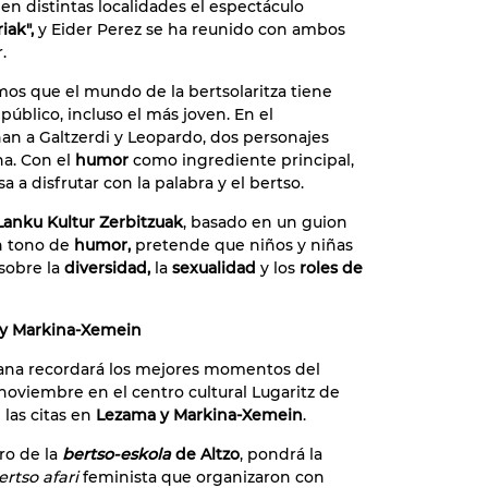
en distintas localidades el espectáculo
iak",
y Eider Perez se ha reunido con ambos
.
os que el mundo de la bertsolaritza tiene
público, incluso el más joven. En el
an a Galtzerdi y Leopardo, dos personajes
na. Con el
humor
como ingrediente principal,
a a disfrutar con la palabra y el bertso.
Lanku Kultur Zerbitzuak
, basado en un guion
n tono de
humor,
pretende que niños y niñas
sobre la
diversidad,
la
sexualidad
y los
roles de
 y Markina-Xemein
ana recordará los mejores momentos del
noviembre en el centro cultural Lugaritz de
 las citas en
Lezama y Markina-Xemein
.
ro de la
bertso-eskola
de Altzo
, pondrá la
ertso afari
feminista que organizaron con