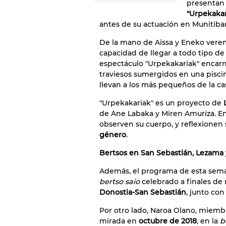
presentan 
"Urpekakar
antes de su actuación en Munitibar
De la mano de Aissa y Eneko verem
capacidad de llegar a todo tipo de 
espectáculo "Urpekakariak" encarn
traviesos sumergidos en una pisci
llevan a los más pequeños de la cas
"Urpekakariak" es un proyecto de
de Ane Labaka y Miren Amuriza. E
observen su cuerpo, y reflexionen 
género
.
Bertsos en San Sebastián, Lezama
Además, el programa de esta sem
bertso saio
celebrado a finales de 
Donostia-San Sebastián
, junto con
Por otro lado, Naroa Olano, miemb
mirada en
octubre de 2018
, en la
b