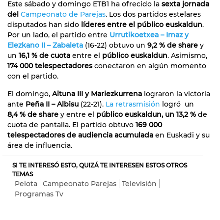
Este sábado y domingo ETB1 ha ofrecido la
sexta jornada
del
Campeonato de Parejas
. Los dos partidos estelares
disputados han sido
líderes entre el público euskaldun
.
Por un lado, el partido entre
Urrutikoetxea – Imaz y
Elezkano II – Zabaleta
(16-22) obtuvo un
9,2 % de share
y
un
16,1 % de cuota
entre el
público euskaldun
. Asimismo,
174 000 telespectadores
conectaron en algún momento
con el partido.
El domingo,
Altuna III y Mariezkurrena
lograron la victoria
ante
Peña II – Albisu
(22-21).
La retrasmisión
logró un
8,4 % de share
y entre el
público euskaldun, un 13,2 %
de
cuota de pantalla. El partido obtuvo
169 000
telespectadores de audiencia acumulada
en Euskadi y su
área de influencia.
SI TE INTERESÓ ESTO, QUIZÁ TE INTERESEN ESTOS OTROS
TEMAS
Pelota
Campeonato Parejas
Televisión
Programas Tv