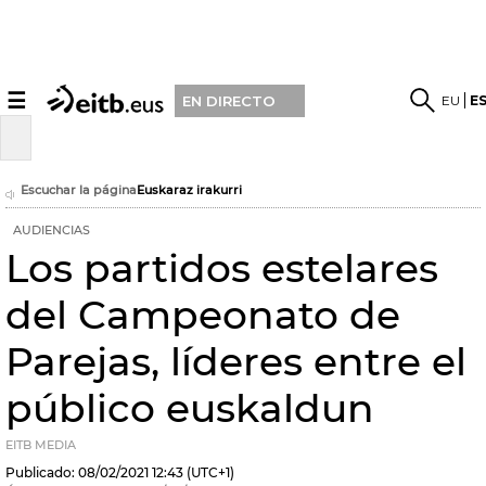
☰
EU
E
EN DIRECTO
Escuchar la página
Euskaraz irakurri
AUDIENCIAS
Los partidos estelares
del Campeonato de
Parejas, líderes entre el
público euskaldun
EITB MEDIA
Publicado:
08/02/2021
12:43
(UTC+1)