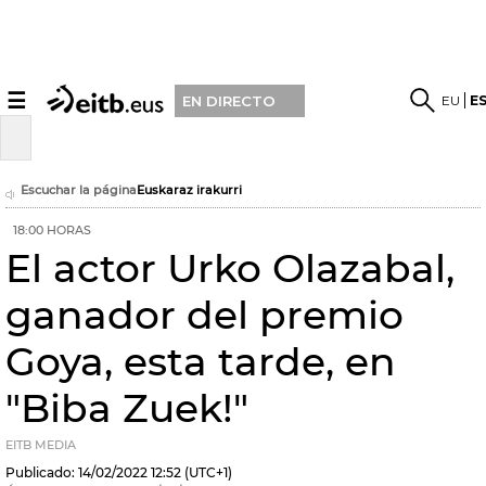
☰
EU
E
EN DIRECTO
Escuchar la página
Euskaraz irakurri
18:00 HORAS
El actor Urko Olazabal,
ganador del premio
Goya, esta tarde, en
"Biba Zuek!"
EITB MEDIA
Publicado:
14/02/2022
12:52
(UTC+1)