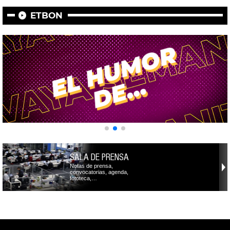
ETBON
SALA DE PRENSA
Notas de prensa,
convocatorias, agenda,
fototeca,…