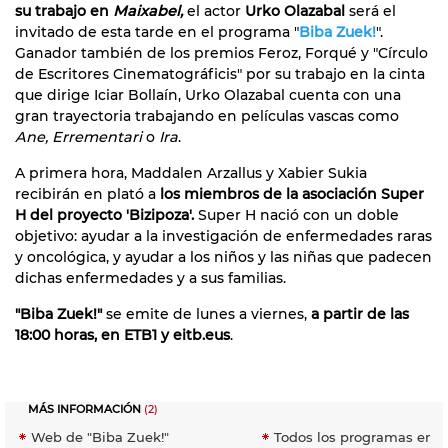
su trabajo en
Maixabel,
el actor
Urko Olazabal
será el
invitado de esta tarde en el programa "
Biba Zuek!
".
Ganador también de los premios Feroz, Forqué y "Círculo
de Escritores Cinematográficis" por su trabajo en la cinta
que dirige Iciar Bollaín, Urko Olazabal cuenta con una
gran trayectoria trabajando en películas vascas como
Ane, Errementari
o
Ira
.
A primera hora, Maddalen Arzallus y Xabier Sukia
recibirán en plató a
los miembros de la asociación Super
H del proyecto 'Bizipoza'.
Super H nació con un doble
objetivo: ayudar a la investigación de enfermedades raras
y oncológica, y ayudar a los niños y las niñas que padecen
dichas enfermedades y a sus familias.
"Biba Zuek!"
se emite de lunes a viernes,
a partir de las
18:00 horas, en ETB1 y eitb.eus
.
MÁS INFORMACIÓN
(2)
Web de "Biba Zuek!"
Todos los programas en E