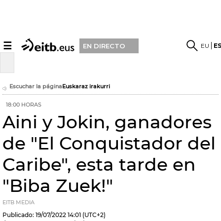
☰
EU
E
EN DIRECTO
Escuchar la página
Euskaraz irakurri
18:00 HORAS
Aini y Jokin, ganadores
de "El Conquistador del
Caribe", esta tarde en
"Biba Zuek!"
EITB MEDIA
Publicado:
19/07/2022
14:01
(UTC+2)