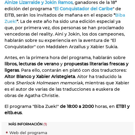
Ainize Lizarralde y Jokin Ramos
, ganadores de la 18ª
edición del programa "
El Conquistador del Caribe
" de
EITB, serán los invitados de mañana en el espacio
"
Biba
Zuek!
"
. La de este año ha sido una edición especial ya
que, por primera vez, dos personas se han proclamado
vencedoras del reality. Aini y Jokin, los dos campeones,
hablarán sobre su experiencia en la aventura de "El
Conquistador" con Maddalen Arzallus y Xabier Sukia.
Antes, en la primera hora del programa, hablarán sobre
libros, lecturas de verano
y
propuestas literarias frescas y
ligeras
. Para ello, contarán en plató con dos traductores:
Aitor Blanco y Xabier Aristegieta
. Aitor ha traducido la
obra
Sherlock Holmesen memoriak
, mientras que Xabier
es el autor de varias de las traducciones a euskera de
obras de Agatha Christie.
El programa "Biba Zuek!"
de 18:00 a 20:00
horas, en
ETB1 y
eitb.eus
.
MÁS INFORMACIÓN
(1)
Web del programa