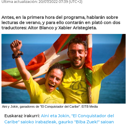
Última actualización:
20/07/2022
07:39
(UTC+2)
Antes, en la primera hora del programa, hablarán sobre
lecturas de verano, y para ello contarán en plató con dos
traductores: Aitor Blanco y Xabier Aristegieta.
Aini y Jokin, ganadores de "El Conquistador del Caribe". EITB Media
Euskaraz irakurri:
Aini eta Jokin, "El Conquistador del
Caribe" saioko irabazleak, gaurko "Biba Zuek!" saioan