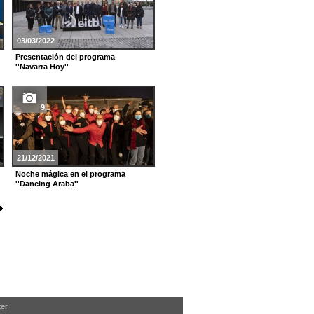
05/09/2021
03/03/2022
Gala de clausura de FesTVal 2021
Presentación del programa
''Navarra Hoy''
5
9
12/08/2021
21/12/2021
Fotos de la grabación de ''Irabazi
arte''
Noche mágica en el programa
''Dancing Araba''
ter