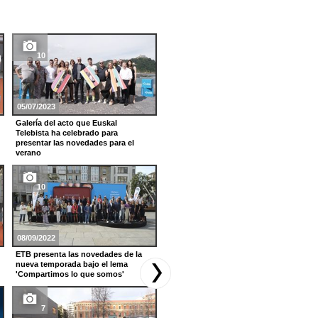
10
18
05/07/2023
21/12/2021
Galería del acto que Euskal
''Herri Txiki, Zirku Handi'', programa
Telebista ha celebrado para
especial de Nochebuena
presentar las novedades para el
verano
14
10
10/10/2021
08/09/2022
La música inunda Tabakalera, con
'Oholtzan'
ETB presenta las novedades de la
nueva temporada bajo el lema
'Compartimos lo que somos'
26
7