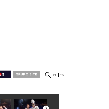
GRUPO EITB
EU
ES