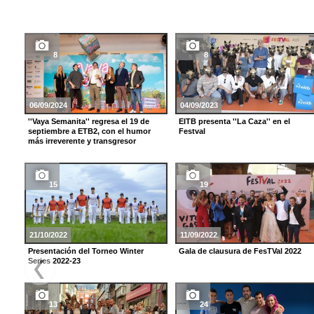
8
8
06/09/2024
04/09/2023
''Vaya Semanita'' regresa el 19 de
EITB presenta ''La Caza'' en el
septiembre a ETB2, con el humor
Festval
más irreverente y transgresor
15
19
21/10/2022
11/09/2022
Presentación del Torneo Winter
Gala de clausura de FesTVal 2022
Series 2022-23
13
24