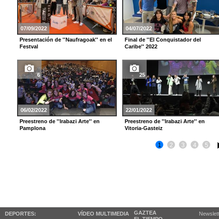
07/09/2022
04/07/2022
Presentación de ''Naufragoak'' en el
Final de ''El Conquistador del
Festval
Caribe'' 2022
6
25
06/02/2022
22/01/2022
Preestreno de ''Irabazi Arte'' en
Preestreno de ''Irabazi Arte'' en
Pamplona
Vitoria-Gasteiz
1
2
3
4
5
GAZTEA
DEPORTES:
VÍDEO MULTIMEDIA
Newslet