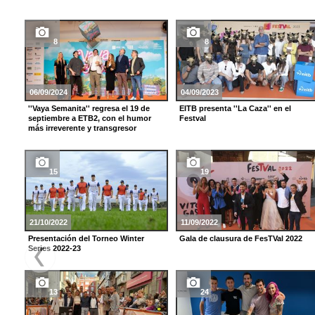
8
8
06/09/2024
04/09/2023
''Vaya Semanita'' regresa el 19 de
EITB presenta ''La Caza'' en el
septiembre a ETB2, con el humor
Festval
más irreverente y transgresor
15
19
21/10/2022
11/09/2022
Presentación del Torneo Winter
Gala de clausura de FesTVal 2022
Series 2022-23
13
24