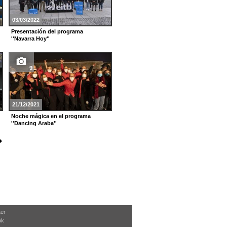
05/09/2021
03/03/2022
Gala de clausura de FesTVal 2021
Presentación del programa
''Navarra Hoy''
5
9
12/08/2021
21/12/2021
Fotos de la grabación de ''Irabazi
arte''
Noche mágica en el programa
''Dancing Araba''
ter
ok