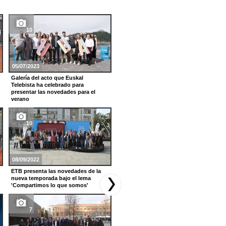
10
18
05/07/2023
21/12/2021
Galería del acto que Euskal
''Herri Txiki, Zirku Handi'', programa
Telebista ha celebrado para
especial de Nochebuena
presentar las novedades para el
verano
14
10
10/10/2021
08/09/2022
La música inunda Tabakalera, con
'Oholtzan'
ETB presenta las novedades de la
nueva temporada bajo el lema
'Compartimos lo que somos'
26
7