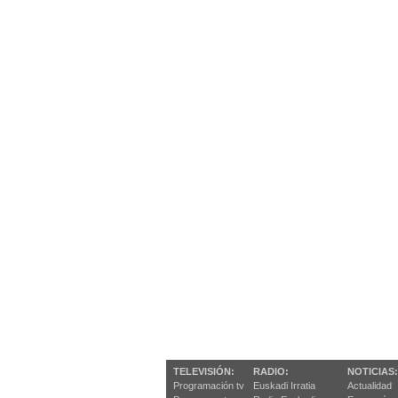
TELEVISIÓN:
RADIO:
NOTICIAS:
Programación tv
Euskadi Irratia
Actualidad