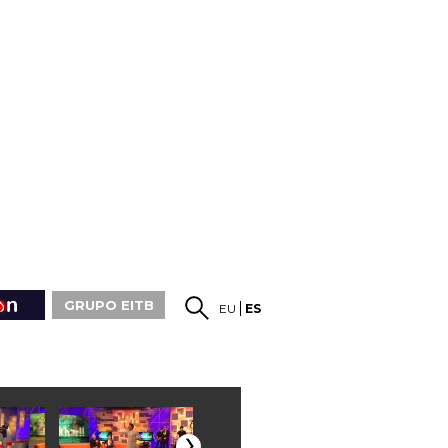
GRUPO EITB
EU
ES