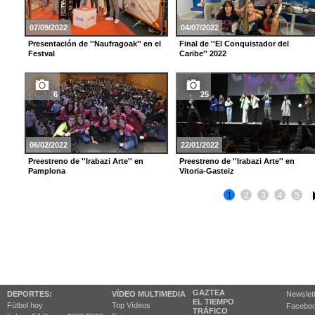
07/09/2022
04/07/2022
Presentación de ''Naufragoak'' en el
Final de ''El Conquistador del
Festval
Caribe'' 2022
6
25
06/02/2022
22/01/2022
Preestreno de ''Irabazi Arte'' en
Preestreno de ''Irabazi Arte'' en
Pamplona
Vitoria-Gasteiz
1
2
3
4
5
GAZTEA
DEPORTES:
VÍDEO MULTIMEDIA
Newslet
EL TIEMPO
Fútbol hoy
Top Vídeos
Facebo
TRÁFICO