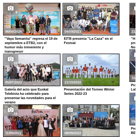
8
8
06/09/2024
04/09/2023
21/
''Vaya Semanita'' regresa el 19 de
EITB presenta ''La Caza'' en el
''He
septiembre a ETB2, con el
Festval
pro
humor más irreverente y
No
transgresor
10
15
10/
05/07/2023
21/10/2022
Pro
Galería del acto que Euskal
Presentación del Torneo Winter
Lab
Telebista ha celebrado para
Series 2022-23
presentar las novedades para el
verano
19
10
09/
Pre
BE
11/09/2022
08/09/2022