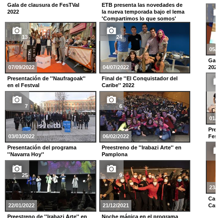
Gala de clausura de FesTVal
ETB presenta las novedades de
2022
la nueva temporada bajo el lema
'Compartimos lo que somos'
13
24
05/
Gal
202
07/09/2022
04/07/2022
Presentación de ''Naufragoak''
Final de ''El Conquistador del
en el Festval
Caribe'' 2022
7
6
01/
Pre
Fes
03/03/2022
06/02/2022
Presentación del programa
Preestreno de ''Irabazi Arte'' en
''Navarra Hoy''
Pamplona
25
9
23/
Cas
Car
22/01/2022
21/12/2021
Preestreno de ''Irabazi Arte'' en
Noche mágica en el programa