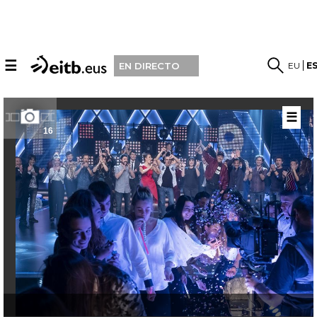
☰
EU
E
EN DIRECTO
☰
16