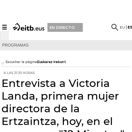
☰
EU
E
EN DIRECTO
PROGRAMAS
Escuchar la página
Euskaraz irakurri
A LAS 21:30 HORAS
Entrevista a Victoria
Landa, primera mujer
directora de la
Ertzaintza, hoy, en el