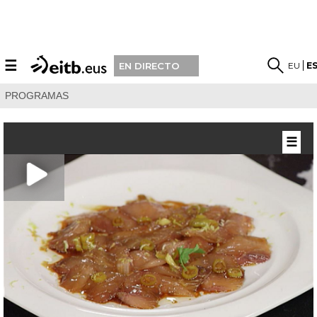
☰
EU
E
EN DIRECTO
PROGRAMAS
☰