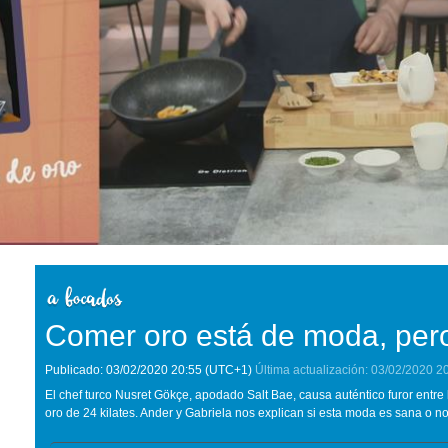
Comer oro está de moda, per
Publicado:
03/02/2020
20:55
(UTC+1)
Última actualización:
03/02/2020
2
El chef turco Nusret Gökçe, apodado Salt Bae, causa auténtico furor entre
oro de 24 kilates. Ander y Gabriela nos explican si esta moda es sana o no