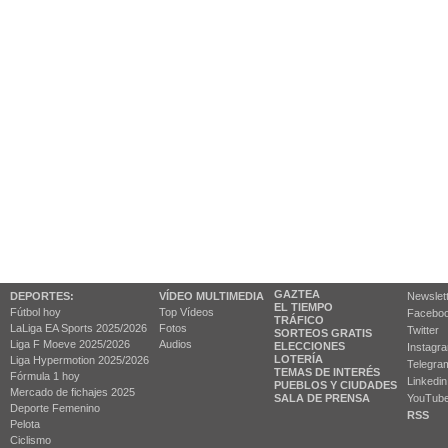
GAZTEA
DEPORTES:
VÍDEO MULTIMEDIA
Newslet
EL TIEMPO
Fútbol hoy
Top Vídeos
Facebo
TRÁFICO
LaLiga EA Sports 2025/2026
Fotos
Twitter
SORTEOS GRATIS
Liga F Moeve 2025/2026
Audios
ELECCIONES
Instagr
LOTERÍA
Liga Hypermotion 2025/2026
Telegra
TEMAS DE INTERÉS
Fórmula 1 hoy
Linkedin
PUEBLOS Y CIUDADES
Mercado de fichajes 2025
SALA DE PRENSA
YouTub
Deporte Femenino
RSS
Pelota
Ciclismo