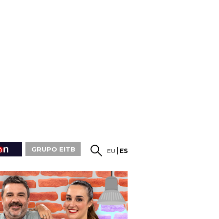
GRUPO EITB
EU
ES