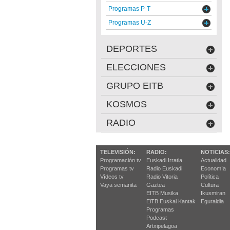
Programas P-T
Programas U-Z
DEPORTES
ELECCIONES
GRUPO EITB
KOSMOS
RADIO
TELEVISIÓN:
RADIO:
NOTICIAS:
Programación tv
Euskadi Irratia
Actualidad
Programas tv
Radio Euskadi
Economía
Vídeos tv
Radio Vitoria
Política
Vaya semanita
Gaztea
Cultura
EITB Musika
Ikusmiran
EiTB Euskal Kantak
Eguraldia
Programas
Podcast
Artxipelagoa