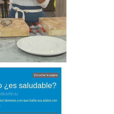
Escuchar la página
o ¿es saludable?
0:55
(UTC+1)
 los famosos y es que baña sus platos con
.