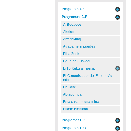
Programas 0-9
Programas A-E
A Bocados
Akelarre
Arte[faktua]
Atrápame si puedes
Biba Zuek
Egun on Euskadi
EiTB Kultura Transit
El Conquistador del Fin del Mu
ndo
En Jake
Abiapuntua
Esta casa es una mina
Bikote Bionikoa
Programas F-K
Programas L-O