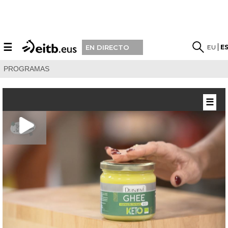
☰
EU
E
EN DIRECTO
PROGRAMAS
☰