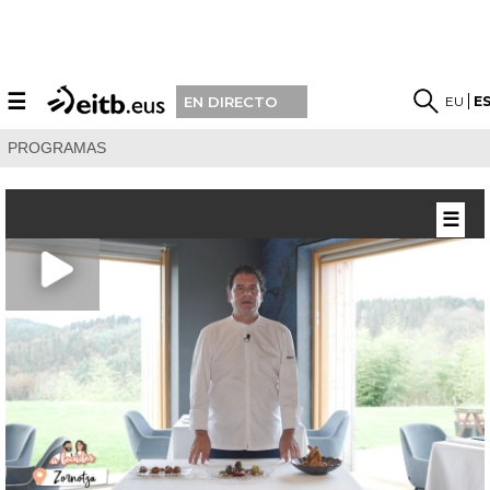
☰
EU
E
EN DIRECTO
PROGRAMAS
☰