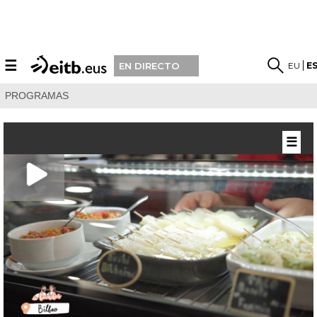
☰
EU
E
EN DIRECTO
PROGRAMAS
☰