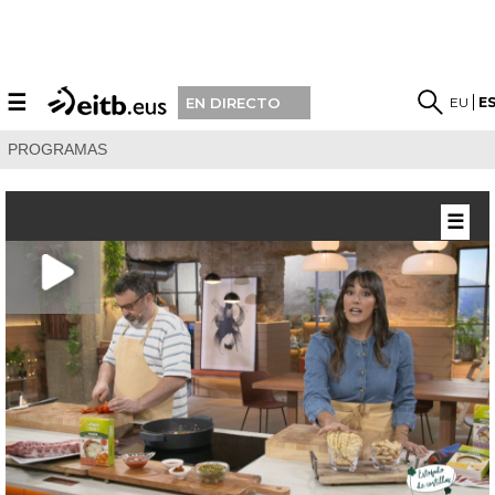
☰
EU
E
EN DIRECTO
PROGRAMAS
☰