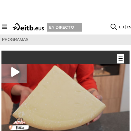
☰
EU
E
EN DIRECTO
PROGRAMAS
☰