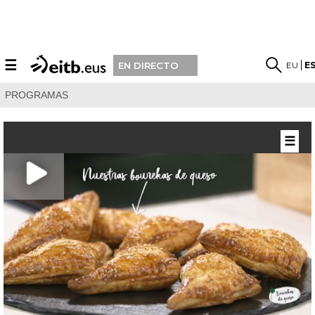
☰
EU
E
EN DIRECTO
PROGRAMAS
☰