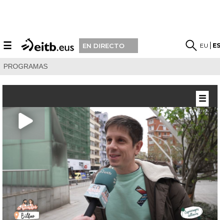
☰
EU
E
EN DIRECTO
PROGRAMAS
☰