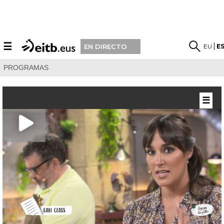
☰
EU
E
EN DIRECTO
PROGRAMAS
☰