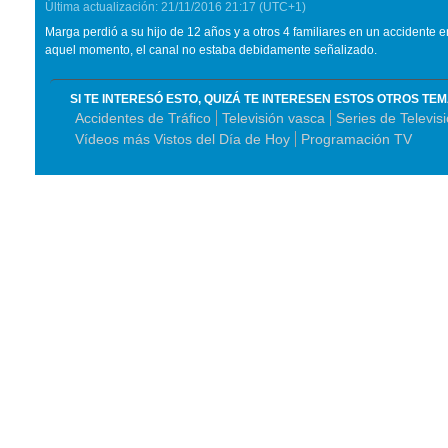
Última actualización:
21/11/2016
21:17
(UTC+1)
Marga perdió a su hijo de 12 años y a otros 4 familiares en un accidente 
aquel momento, el canal no estaba debidamente señalizado.
SI TE INTERESÓ ESTO, QUIZÁ TE INTERESEN ESTOS OTROS TE
Accidentes de Tráfico
Televisión vasca
Series de Televis
Vídeos más Vistos del Día de Hoy
Programación TV