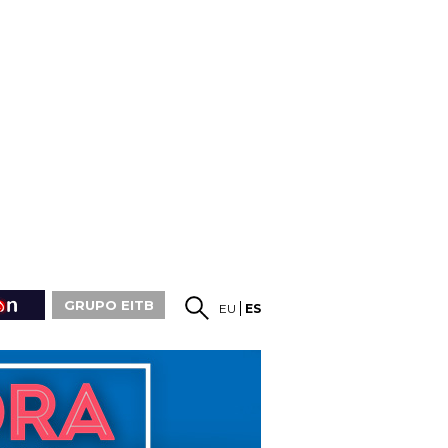
GRUPO EITB
EU
ES