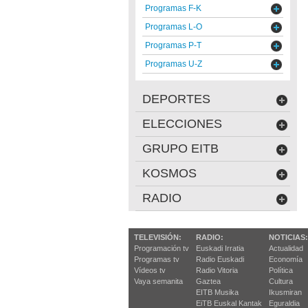
Programas F-K
Programas L-O
Programas P-T
Programas U-Z
DEPORTES
ELECCIONES
GRUPO EITB
KOSMOS
RADIO
TELEVISIÓN:
RADIO:
NOTICIAS:
Programación tv
Euskadi Irratia
Actualidad
Programas tv
Radio Euskadi
Economía
Vídeos tv
Radio Vitoria
Política
Vaya semanita
Gaztea
Cultura
EITB Musika
Ikusmiran
EiTB Euskal Kantak
Eguraldia