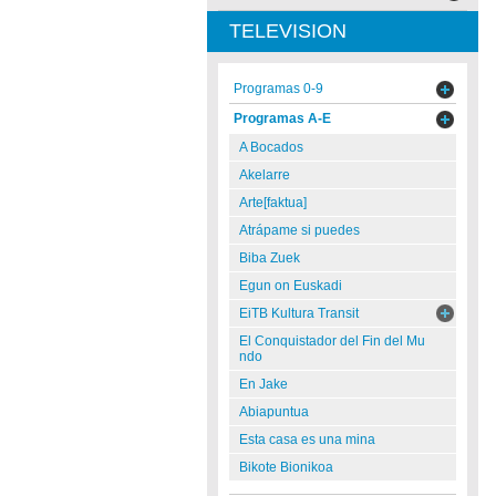
TELEVISION
Programas 0-9
Programas A-E
A Bocados
Akelarre
Arte[faktua]
Atrápame si puedes
Biba Zuek
Egun on Euskadi
EiTB Kultura Transit
El Conquistador del Fin del Mu
ndo
En Jake
Abiapuntua
Esta casa es una mina
Bikote Bionikoa