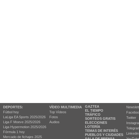
GAZTEA
DEPORTES:
VÍDEO MULTIMEDIA
Newslet
EL TIEMPO
Fútbol hoy
Top Vídeos
Facebo
TRÁFICO
LaLiga EA Sports 2025/2026
Fotos
Twitter
SORTEOS GRATIS
Liga F Moeve 2025/2026
Audios
ELECCIONES
Instagr
LOTERÍA
Liga Hypermotion 2025/2026
Telegra
TEMAS DE INTERÉS
Fórmula 1 hoy
Linkedin
PUEBLOS Y CIUDADES
Mercado de fichajes 2025
SALA DE PRENSA
YouTub