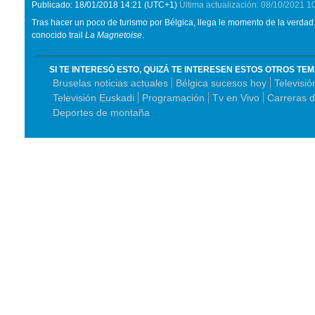
Publicado:
18/01/2018
14:21
(UTC+1)
Última actualización:
08/10/2021
1
Tras hacer un poco de turismo por Bélgica, llega le momento de la verdad. E
conocido trail
La Magnetoise
.
SI TE INTERESÓ ESTO, QUIZÁ TE INTERESEN ESTOS OTROS TE
Bruselas noticias actuales
Bélgica sucesos hoy
Televisi
Televisión Euskadi
Programación
Tv en Vivo
Carreras 
Deportes de montaña