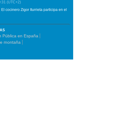
0:31
(UTC+2)
l cocinero Zigor Iturrieta participa en el
MAS
ón Pública en España
de montaña