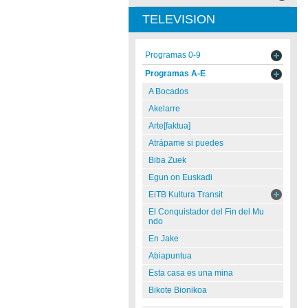
TELEVISION
Programas 0-9
Programas A-E
A Bocados
Akelarre
Arte[faktua]
Atrápame si puedes
Biba Zuek
Egun on Euskadi
EiTB Kultura Transit
El Conquistador del Fin del Mu
ndo
En Jake
Abiapuntua
Esta casa es una mina
Bikote Bionikoa