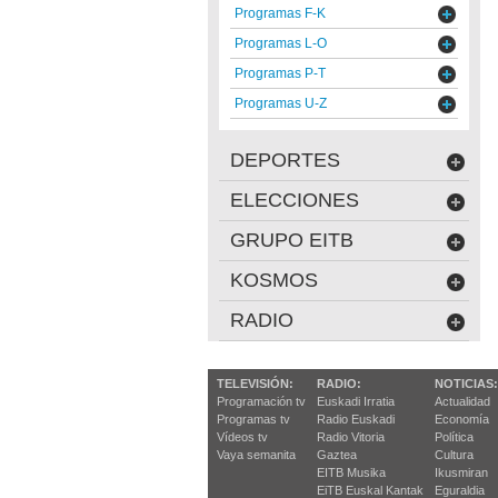
Programas F-K
Programas L-O
Programas P-T
Programas U-Z
DEPORTES
ELECCIONES
GRUPO EITB
KOSMOS
RADIO
TELEVISIÓN:
RADIO:
NOTICIAS:
Programación tv
Euskadi Irratia
Actualidad
Programas tv
Radio Euskadi
Economía
Vídeos tv
Radio Vitoria
Política
Vaya semanita
Gaztea
Cultura
EITB Musika
Ikusmiran
EiTB Euskal Kantak
Eguraldia