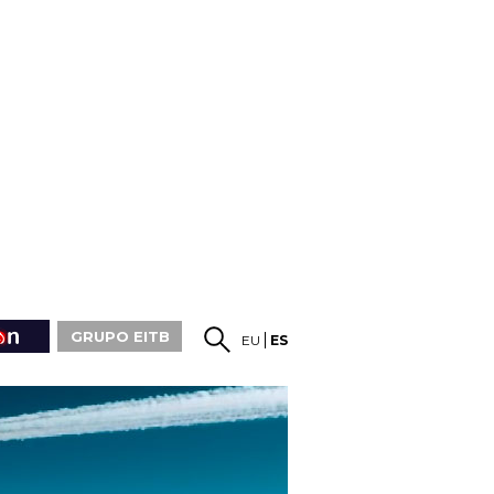
GRUPO EITB
EU
ES