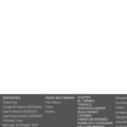
GAZTEA
DEPORTES:
VÍDEO MULTIMEDIA
Newslet
EL TIEMPO
Fútbol hoy
Top Vídeos
Facebo
TRÁFICO
LaLiga EA Sports 2025/2026
Fotos
Twitter
SORTEOS GRATIS
Liga F Moeve 2025/2026
Audios
ELECCIONES
Instagr
LOTERÍA
Liga Hypermotion 2025/2026
Telegra
TEMAS DE INTERÉS
Fórmula 1 hoy
Linkedin
PUEBLOS Y CIUDADES
Mercado de fichajes 2025
SALA DE PRENSA
YouTub