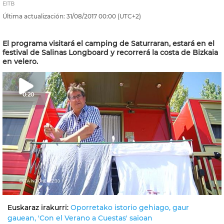
EITB
Última actualización:
31/08/2017
00:00
(UTC+2)
El programa visitará el camping de Saturraran, estará en el
festival de Salinas Longboard y recorrerá la costa de Bizkaia
en velero.
0:20
Euskaraz irakurri:
Oporretako istorio gehiago, gaur
gauean, 'Con el Verano a Cuestas' saioan