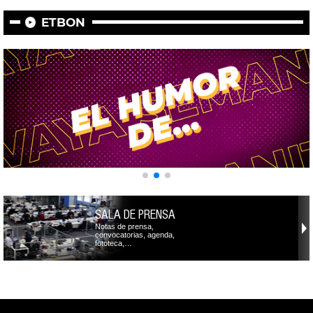
ETBON
SALA DE PRENSA
Notas de prensa,
convocatorias, agenda,
fototeca,…