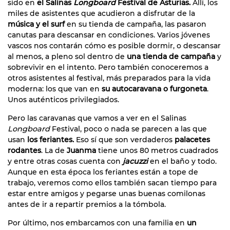
sido en
el Salinas
Longboard
Festival de Asturias.
Allí, los
miles de asistentes que acudieron a disfrutar de la
música y el surf
en su tienda de campaña, las pasaron
canutas para descansar en condiciones. Varios jóvenes
vascos nos contarán cómo es posible dormir, o descansar
al menos, a pleno sol dentro de
una tienda de campaña
y
sobrevivir en el intento. Pero también conoceremos a
otros asistentes al festival, más preparados para la vida
moderna: los que van en
su autocaravana o furgoneta
.
Unos auténticos privilegiados.
Pero las caravanas que vamos a ver en el Salinas
Longboard
Festival, poco o nada se parecen a las que
usan
los feriantes.
Eso sí que son verdaderos
palacetes
rodantes
. La de
Juanma
tiene unos 80 metros cuadrados
y entre otras cosas cuenta con
jacuzzi
en el baño y todo.
Aunque en esta época los feriantes están a tope de
trabajo, veremos como ellos también sacan tiempo para
estar entre amigos y pegarse unas buenas comilonas
antes de ir a repartir premios a la tómbola.
Por último, nos embarcamos con una familia en
un