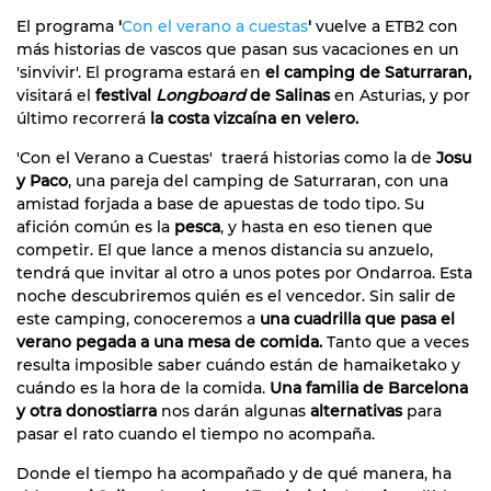
El programa
'
Con el verano a cuestas
'
vuelve a ETB2 con
más historias de vascos que pasan sus vacaciones en un
'sinvivir'. El programa estará en
el camping de Saturraran,
visitará el
festival
Longboard
de Salinas
en Asturias, y por
último recorrerá
la costa vizcaína en velero.
'Con el Verano a Cuestas' traerá historias como la de
Josu
y Paco
, una pareja del camping de Saturraran, con una
amistad forjada a base de apuestas de todo tipo. Su
afición común es la
pesca
, y hasta en eso tienen que
competir. El que lance a menos distancia su anzuelo,
tendrá que invitar al otro a unos potes por Ondarroa. Esta
noche descubriremos quién es el vencedor. Sin salir de
este camping, conoceremos a
una cuadrilla que pasa el
verano pegada a una mesa de comida.
Tanto que a veces
resulta imposible saber cuándo están de hamaiketako y
cuándo es la hora de la comida.
Una familia de Barcelona
y otra donostiarra
nos darán algunas
alternativas
para
pasar el rato cuando el tiempo no acompaña.
Donde el tiempo ha acompañado y de qué manera, ha