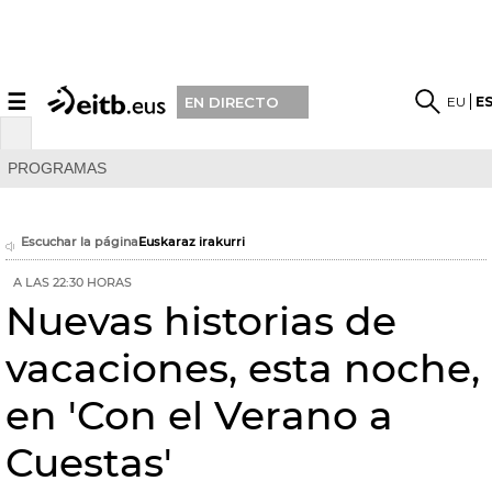
☰
EU
E
EN DIRECTO
PROGRAMAS
Escuchar la página
Euskaraz irakurri
A LAS 22:30 HORAS
Nuevas historias de
vacaciones, esta noche,
en 'Con el Verano a
Cuestas'