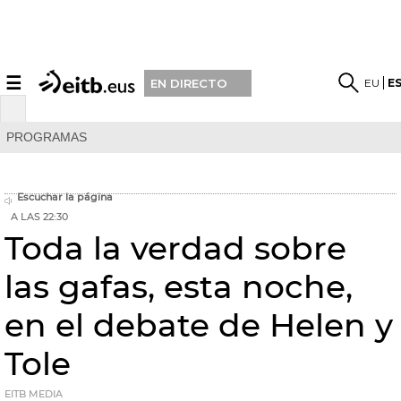
☰
EU
E
EN DIRECTO
PROGRAMAS
Escuchar la página
A LAS 22:30
Toda la verdad sobre
las gafas, esta noche,
en el debate de Helen y
Tole
EITB MEDIA