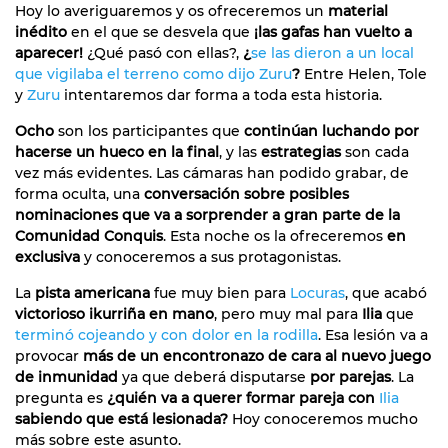
Hoy lo averiguaremos y os ofreceremos un
material
inédito
en el que se desvela que
¡las gafas han vuelto a
aparecer!
¿Qué pasó con ellas?,
¿
se las dieron a un local
que vigilaba el terreno como dijo Zuru
?
Entre Helen, Tole
y
Zuru
intentaremos dar forma a toda esta historia.
Ocho
son los participantes que
continúan luchando por
hacerse un hueco en la final
, y las
estrategias
son cada
vez más evidentes. Las cámaras han podido grabar, de
forma oculta, una
conversación sobre posibles
nominaciones que va a sorprender a gran parte de la
Comunidad Conquis
. Esta noche os la ofreceremos
en
exclusiva
y conoceremos a sus protagonistas.
La
pista americana
fue muy bien para
Locuras
, que acabó
victorioso ikurriña en mano
, pero muy mal para
Ilia
que
terminó cojeando y con dolor en la rodilla
. Esa lesión va a
provocar
más de un encontronazo de cara al nuevo juego
de inmunidad
ya que deberá disputarse
por parejas
. La
pregunta es
¿quién va a querer formar pareja con
Ilia
sabiendo que está lesionada?
Hoy conoceremos mucho
más sobre este asunto.