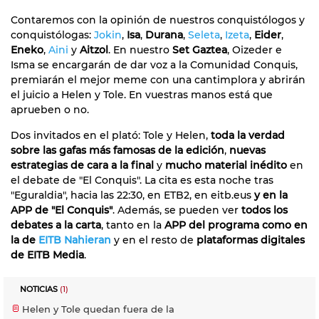
Contaremos con la opinión de nuestros conquistólogos y
conquistólogas:
Jokin
,
Isa
,
Durana
,
Seleta
,
Izeta
,
Eider
,
Eneko
,
Aini
y
Aitzol
. En nuestro
Set Gaztea
, Oizeder e
Isma se encargarán de dar voz a la Comunidad Conquis,
premiarán el mejor meme con una cantimplora y abrirán
el juicio a Helen y Tole. En vuestras manos está que
aprueben o no.
Dos invitados en el plató: Tole y Helen,
toda la verdad
sobre las gafas más famosas de la edición
,
nuevas
estrategias de cara a la final
y
mucho material inédito
en
el debate de "El Conquis". La cita es esta noche tras
"Eguraldia", hacia las 22:30, en ETB2, en eitb.eus
y en la
APP de "El Conquis"
. Además, se pueden ver
todos los
debates
a la carta
, tanto en la
APP del programa como en
la de
EITB Nahieran
y en el resto de
plataformas digitales
de EITB Media
.
NOTICIAS
(1)
Helen y Tole quedan fuera de la