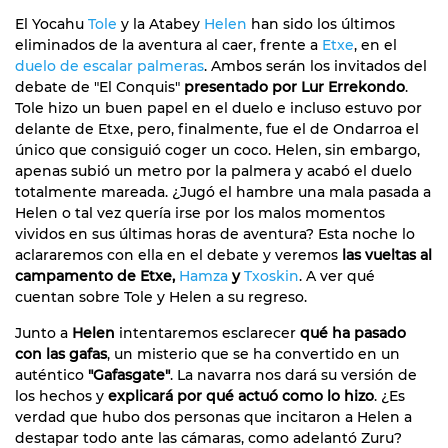
El Yocahu
Tole
y la Atabey
Helen
han sido los últimos
eliminados de la aventura al caer, frente a
Etxe
, en el
duelo de escalar palmeras
. Ambos serán los invitados del
debate de "El Conquis"
presentado por Lur Errekondo
.
Tole hizo un buen papel en el duelo e incluso estuvo por
delante de Etxe, pero, finalmente, fue el de Ondarroa el
único que consiguió coger un coco. Helen, sin embargo,
apenas subió un metro por la palmera y acabó el duelo
totalmente mareada. ¿Jugó el hambre una mala pasada a
Helen o tal vez quería irse por los malos momentos
vividos en sus últimas horas de aventura? Esta noche lo
aclararemos con ella en el debate y veremos
las vueltas al
campamento de Etxe,
Hamza
y
Txoskin
. A ver qué
cuentan sobre Tole y Helen a su regreso.
Junto a
Helen
intentaremos esclarecer
qué ha pasado
con las gafas
, un misterio que se ha convertido en un
auténtico
"Gafasgate"
. La navarra nos dará su versión de
los hechos y
explicará por qué actuó como lo hizo
. ¿Es
verdad que hubo dos personas que incitaron a Helen a
destapar todo ante las cámaras, como adelantó Zuru?