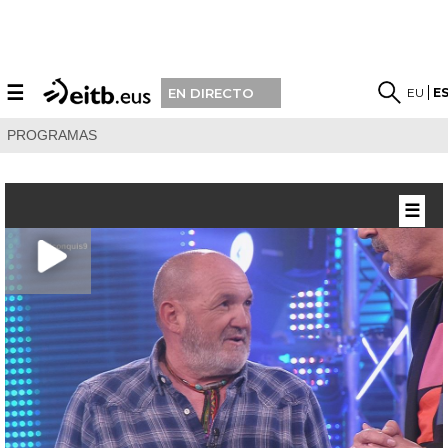
☰
EU
E
EN DIRECTO
PROGRAMAS
☰