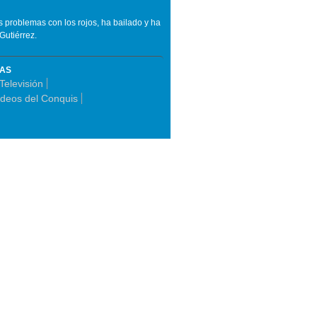
s problemas con los rojos, ha bailado y ha
Gutiérrez.
MAS
Televisión
ídeos del Conquis