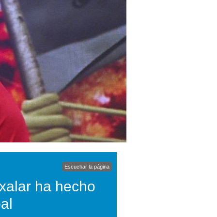
Escuchar la página
xalar ha hecho
al