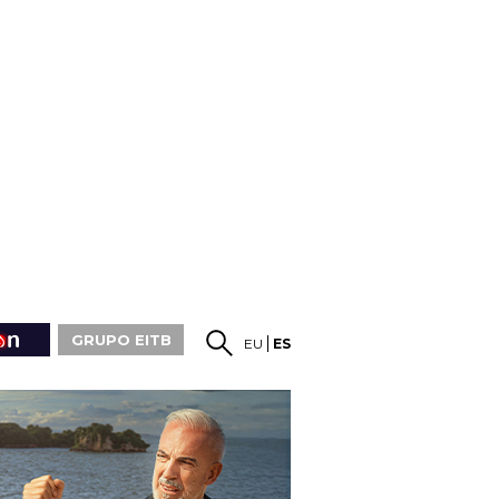
GRUPO EITB
EU
ES