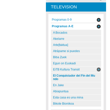
TELEVISION
Programas 0-9
Programas A-E
A Bocados
Akelarre
Arte[faktua]
Atrápame si puedes
Biba Zuek
Egun on Euskadi
EiTB Kultura Transit
El Conquistador del Fin del Mu
ndo
En Jake
Abiapuntua
Esta casa es una mina
Bikote Bionikoa