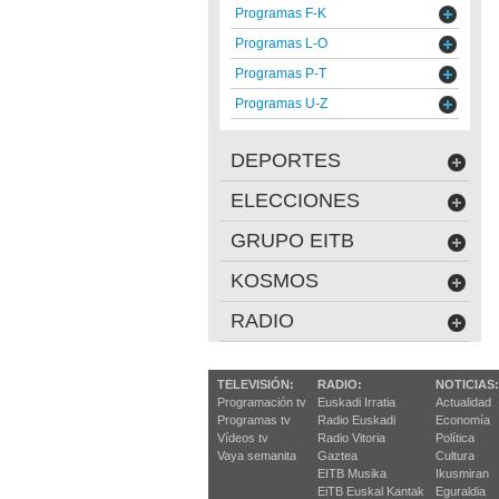
Programas F-K
Programas L-O
Programas P-T
Programas U-Z
DEPORTES
ELECCIONES
GRUPO EITB
KOSMOS
RADIO
TELEVISIÓN:
RADIO:
NOTICIAS:
Programación tv
Euskadi Irratia
Actualidad
Programas tv
Radio Euskadi
Economía
Vídeos tv
Radio Vitoria
Política
Vaya semanita
Gaztea
Cultura
EITB Musika
Ikusmiran
EiTB Euskal Kantak
Eguraldia