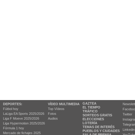
GAZTEA
DEPORTES:
VÍDEO MULTIMEDIA
Newslet
EL TIEMPO
Fútbol hoy
Top Vídeos
Facebo
TRÁFICO
LaLiga EA Sports 2025/2026
Fotos
Twitter
SORTEOS GRATIS
Liga F Moeve 2025/2026
Audios
ELECCIONES
Instagr
LOTERÍA
Liga Hypermotion 2025/2026
Telegra
TEMAS DE INTERÉS
Fórmula 1 hoy
Linkedin
PUEBLOS Y CIUDADES
Mercado de fichajes 2025
SALA DE PRENSA
YouTub