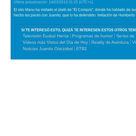
Última actualización:
14/03/2019
01:25
(UTC+1)
El otro Manu ha visitado el plató de "El Conquis", donde ha hablado de su
hecho las paces con Juanito, que lo ha defendido. Imitación de Humberto 
SI TE INTERESÓ ESTO, QUIZÁ TE INTERESEN ESTOS OTROS TE
Televisión Euskal Herria
Programas de humor
Series de 
Vídeos más Vistos del Día de Hoy
Reality de Aventura
V
Noticias Juanito Oiarzabal
ETB2