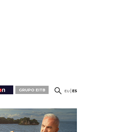
GRUPO EITB
EU
ES