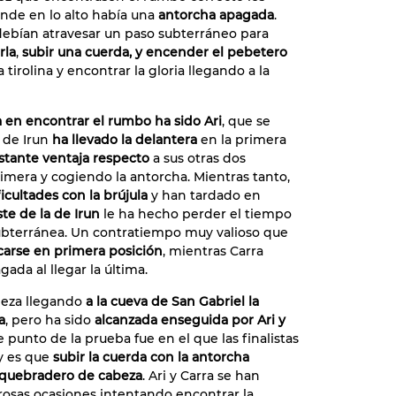
nde en lo alto había una
antorcha apagada
.
debían atravesar un paso subterráneo para
rla
,
subir una cuerda, y encender el pebetero
 tirolina y encontrar la gloria llegando a la
a en encontrar el rumbo ha sido Ari
, que se
 de Irun
ha llevado la delantera
en la primera
tante ventaja respecto
a sus otras dos
imera y cogiendo la antorcha. Mientras tanto,
icultades con la brújula
y han tardado en
te de la de Irun
le ha hecho perder el tiempo
bterránea. Un contratiempo muy valioso que
carse en primera posición
, mientras Carra
ada al llegar la última.
beza llegando
a la cueva de San Gabriel la
a
, pero ha sido
alcanzada enseguida por Ari y
 punto de la prueba fue en el que las finalistas
 y es que
subir la cuerda con la antorcha
 quebradero de cabeza
. Ari y Carra se han
osas ocasiones intentando encontrar la