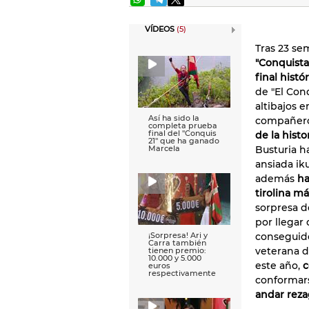
VÍDEOS
(5)
Tras 23 se
"Conquista
final histó
de "El Con
altibajos 
Así ha sido la
Carra, ¡De loco
compañero
completa prueba
''Aunque
final del ''Conquis
pensaban que
de la histo
21'' que ha ganado
cabeza fallaba
Busturia h
Marcela
ahí estaba
funcionando t
ansiada ik
el día''
además
ha
tirolina m
sorpresa d
por llegar
conseguid
¡Sorpresa! Ari y
Carra también
veterana d
tienen premio:
Ari: ''Ya lo sien
10.000 y 5.000
por toda la ge
este año,
c
euros
que no quería
respectivamente
llegase a la fi
conformar
¡Pero aquí esto
andar rez