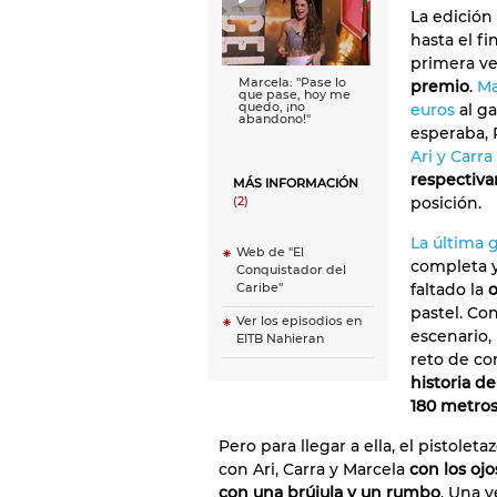
La edición
hasta el f
primera ve
Marcela: ''Pase lo
premio
.
Ma
que pase, hoy me
quedo, ¡no
euros
al ga
abandono!''
esperaba, 
Ari y Carra
respectiv
MÁS INFORMACIÓN
posición.
(2)
La última 
Web de "El
completa y
Conquistador del
faltado la
o
Caribe"
pastel. Co
Ver los episodios en
escenario, 
EITB Nahieran
reto de c
historia d
180 metro
Pero para llegar a ella, el pistolet
con Ari, Carra y Marcela
con los oj
con una brújula y un rumbo
. Una 