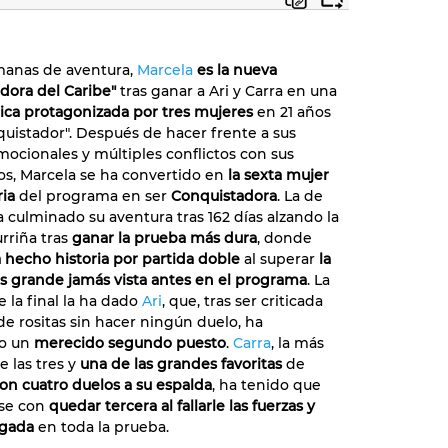
manas de aventura,
Marcela
es la nueva
dora del Caribe"
tras ganar a Ari y Carra en una
rica
protagonizada por tres mujeres
en 21 años
quistador". Después de hacer frente a sus
emocionales y múltiples conflictos con sus
s!:
s, Marcela se ha convertido en
la sexta mujer
 mi
ria
del programa en ser
Conquistadora
. La de
,
a culminado su aventura tras 162 días alzando la
odo
urriña tras
ganar la prueba más dura
, donde
 hecho historia por partida doble
al superar
la
ás grande jamás vista antes en el programa
. La
e la final la ha dado
Ari
, que, tras ser criticada
 de rositas sin hacer ningún duelo, ha
o un
merecido segundo puesto
.
Carra
, la más
e las tres y
una de las grandes favoritas
de
to
nte
on cuatro duelos a su espalda
, ha tenido que
 que
nal…
se con
quedar tercera al fallarle las fuerzas y
y!''
agada
en toda la prueba.