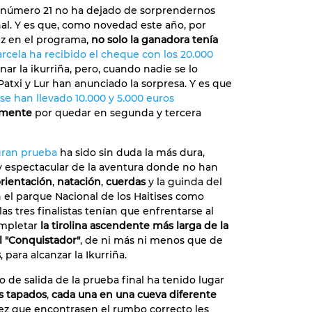
 número 21 no ha dejado de sorprendernos
inal. Y es que, como novedad este año, por
z en el programa,
no solo la ganadora tenía
rcela ha recibido el cheque con los 20.000
nar la ikurriña, pero, cuando nadie se lo
Patxi y Lur han anunciado la sorpresa. Y es que
 se han llevado 10.000 y 5.000 euros
amente
por quedar en segunda y tercera
gran prueba
ha sido sin duda la más dura,
 espectacular de la aventura donde no han
rientación
,
natación
,
cuerdas
y la guinda del
n el parque Nacional de los Haitises como
las tres finalistas tenían que enfrentarse al
ompletar
la tirolina ascendente más larga de la
el "Conquistador"
, de ni más ni menos que de
s
, para alcanzar la Ikurriña.
azo de salida de la prueba final ha tenido lugar
os tapados
,
cada una en una cueva diferente
vez que encontrasen el rumbo correcto les