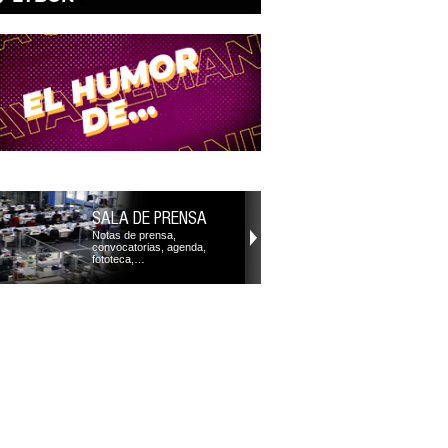
SALA DE PRENSA
Notas de prensa,
convocatorias, agenda,
fototeca,…