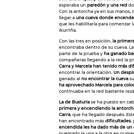
esperaba un
paredón y una red
do
Con la antorcha ya en sus manos, 
llegar a
una cueva donde encende
que les habilitaría para comenzar la
ikurriña.
Con las tres en posición,
la primer
encontraba dentro de su cueva. La
parte de la prueba y
ha ganado bas
compañeras llegando a la red la pr
Carra y Marcela han tenido más dif
encontrar la orientación.
Un despis
ganado al
no encontrar la cueva
su
ha aprovechado Marcela para colo
continuaba en la red bastante rezag
La de Busturia
se ha puesto en ca
primera y encendiendo la antorch
Carra
, que ha llegado después. Este
han encontrado más
dificultades
,
encendida les ha dado más de un
quemado la una a la otra en numer