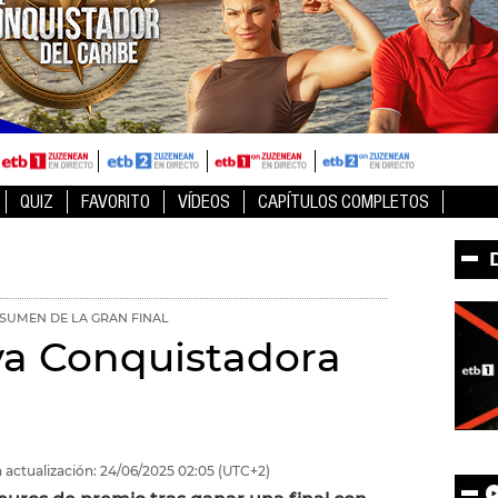
QUIZ
FAVORITO
VÍDEOS
CAPÍTULOS COMPLETOS
SUMEN DE LA GRAN FINAL
va Conquistadora
 actualización:
24/06/2025
02:05
(UTC+2)