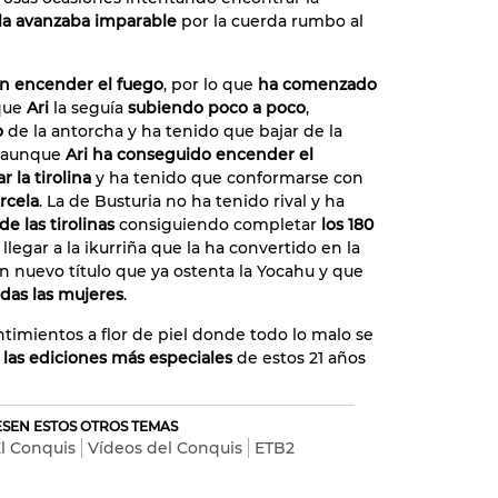
la avanzaba imparable
por la cuerda rumbo al
en encender el fuego
, por lo que
ha comenzado
que
Ari
la seguía
subiendo poco a poco
,
o
de la antorcha y ha tenido que bajar de la
, aunque
Ari ha conseguido encender el
 la tirolina
y ha tenido que conformarse con
rcela
. La de Busturia no ha tenido rival y ha
de las tirolinas
consiguiendo completar
los 180
llegar a la ikurriña que la ha convertido en la
n nuevo título que ya ostenta la Yocahu y que
das las mujeres
.
timientos a flor de piel donde todo lo malo se
 las ediciones más especiales
de estos 21 años
RESEN ESTOS OTROS TEMAS
l Conquis
Vídeos del Conquis
ETB2