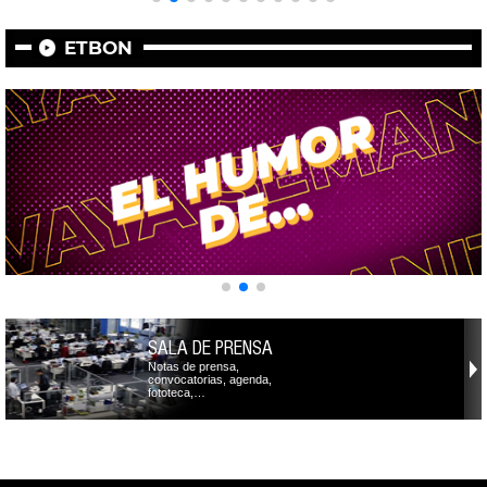
ETBON
SALA DE PRENSA
Notas de prensa,
convocatorias, agenda,
fototeca,…