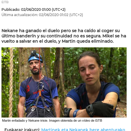
EITB
Publicado:
02/06/2020
01:00
(UTC+2)
Última actualización:
02/06/2020
01:02
(UTC+2)
Nekane ha ganado el duelo pero se ha caído al coger su
último banderín y su continuidad no es segura. Mikel se ha
vuelto a salvar en el duelo, y Martin queda eliminado.
Martin enfadado y Nekane triste. Imagen obtenida de un vídeo de EiTB
Euskaraz irakurri:
Martinek eta Nekanek bere abenturako