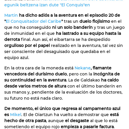
egunik beltzena izan dute "El Conquis"en
Martin
ha dicho adiós a la aventura en el episodio 20 de
"
El Conqusitador del Caribe
"
tras un
duelo flojísimo
en el
que no ha conseguido
ni un solo banderín
y tras un juego
de inmunidad en el que
ha lastrado a su equipo hasta la
derrota
final. Aun así, el eibartarra se ha despedido
orgulloso por el papel
realizado en la aventura, tal vez sin
ser consciente del desaguisado que quedaba en el
equipo azul.
En la otra cara de la moneda está
Nekane
, flamante
vencedora del durísimo duelo
, pero con la
incógnita de
su continuidad en la aventura
. La de Galdakao
ha caído
desde varios metros de altura
con el último banderín en
sus manos y, pendiente de la evaluación de los doctores,
su futuro no está nada claro.
De momento, el único que regresa al campamento azul
es
Mikel
. El de Oiartzun ha vuelto a demostrar que
está
hecho de otra pasta
, aunque
el desgaste
al que lo está
sometiendo el equipo rojo
empieza a pasarle factura
.