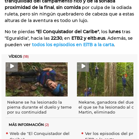
tranquilidad del campamento rico y de la soñada
proximidad de la final
,
sin comida
por culpa de la odiada
ruleta, pero sin ningún quebradero de cabeza que a estas
alturas de la aventura es todo un lujo.
No te pierdas
"El Conquistador del Caribe"
, los
lunes
tras
"Eguraldia", hacia las
22:30
, en
ETB2 y eitb.eus
. Además, se
pueden ver
todos los episodios en EiTB a la carta
.
VÍDEOS
(18)
Nekane se ha lesionado la
Nekane, ganadora del duelo
pierna durante el duelo y teme
el que se ha lesionado al cae
por su continuidad
Martin, eliminado
MÁS INFORMACIÓN
(2)
Web de "El Conquistador del
Ver los episodios del pro