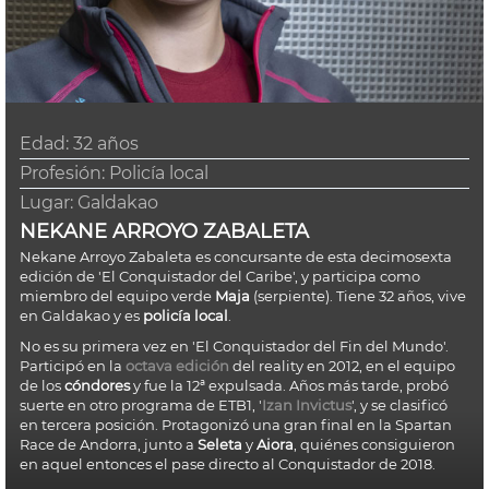
Edad:
32 años
Profesión: Policía local
Lugar:
Galdakao
NEKANE ARROYO ZABALETA
Nekane Arroyo Zabaleta es concursante de esta decimosexta
edición de 'El Conquistador del Caribe', y participa como
miembro del equipo verde
Maja
(serpiente). Tiene 32 años, vive
en Galdakao y es
policía local
.
No es su primera vez en 'El Conquistador del Fin del Mundo'.
Participó en la
octava edición
del reality en 2012, en el equipo
de los
cóndores
y fue la 12ª expulsada. Años más tarde, probó
suerte en otro programa de ETB1, '
Izan Invictus
', y se clasificó
en tercera posición. Protagonizó una gran final en la
Spartan
Race
de Andorra, junto a
Seleta
y
Aiora
, quiénes consiguieron
en aquel entonces el pase directo al Conquistador de 2018.