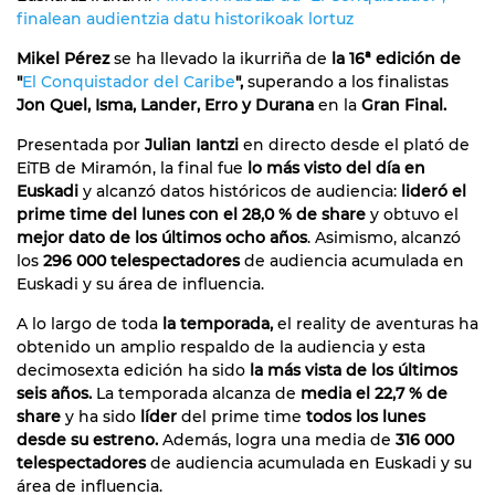
finalean audientzia datu historikoak lortuz
Mikel Pérez
se ha llevado la ikurriña de
la 16ª edición de
"
El Conquistador del Caribe
",
superando a los finalistas
Jon Quel, Isma, Lander, Erro y Durana
en la
Gran Final.
Presentada por
Julian Iantzi
en directo desde el plató de
EiTB de Miramón, la final fue
lo más visto del día en
Euskadi
y alcanzó datos históricos de audiencia:
lideró el
prime time del lunes con el 28,0 % de share
y obtuvo el
mejor dato de los últimos ocho años
. Asimismo, alcanzó
los
296 000 telespectadores
de audiencia acumulada en
Euskadi y su área de influencia.
A lo largo de toda
la temporada,
el reality de aventuras ha
obtenido un amplio respaldo de la audiencia y esta
decimosexta edición ha sido
la más vista de los últimos
seis años.
La temporada alcanza de
media el 22,7 % de
share
y ha sido
líder
del prime time
todos los lunes
desde su estreno.
Además, logra una media de
316 000
telespectadores
de audiencia acumulada en Euskadi y su
área de influencia.