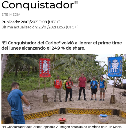
Conquistador"
EITB MEDIA
Publicado:
26/01/2021
11:08
(UTC+1)
Última actualización:
26/01/2021
13:53
(UTC+1)
"El Conquistador del Caribe" volvió a liderar el prime time
del lunes alcanzando el 24,9 % de share.
"El Conquistador del Caribe", episodio 2. Imagen obtenida de un vídeo de EITB Media