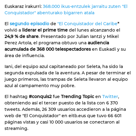
Euskaraz irakurri:
368.000 ikus-entzulek jarraitu zuten "El
Conquistador" abenturako bigarren atala
El
segundo
episodio
de
"El Conquistador del Caribe
"
volvió a
liderar el prime time
del lunes alcanzando el
24,9 % de share
. Presentado por Julian Iantzi y Mikel
Perez Artola, el programa obtuvo una
audiencia
acumulada de 368 000 telespectadores
en Euskadi y su
área de influencia.
Iani, del equipo azul capitaneado por Seleta, ha sido la
segunda expulsada de la aventura. A pesar de terminar el
juego primeros, las trampas de Seleta llevaron al equipo
azul al campamento muy pobre.
El hashtag
#conquis2
fue
Trending Topic
en
Twitter
,
obteniendo así el tercer puesto de la lista con 6 370
tweets. Además, 26 309 usuarios accedieron a la página
web de "El Conquistador" en eitb.eus que tuvo 66 601
páginas vistas y casi 10 000 usuarios se conectaron al
streaming.