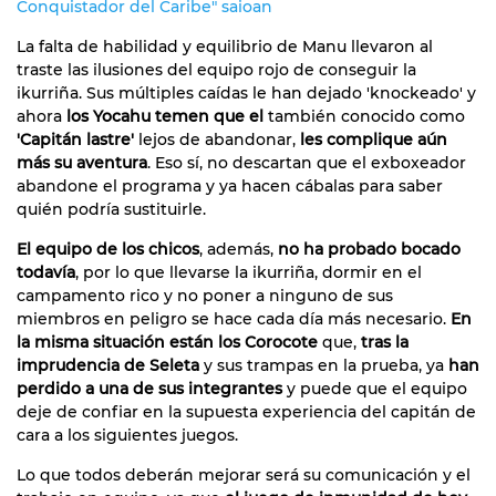
Conquistador del Caribe" saioan
La falta de habilidad y equilibrio de Manu llevaron al
traste las ilusiones del equipo rojo de conseguir la
ikurriña. Sus múltiples caídas le han dejado 'knockeado' y
ahora
los Yocahu temen que el
también conocido como
'Capitán lastre'
lejos de abandonar,
les complique aún
más su aventura
. Eso sí, no descartan que el exboxeador
abandone el programa y ya hacen cábalas para saber
quién podría sustituirle.
El equipo de los chicos
, además,
no ha probado bocado
todavía
, por lo que llevarse la ikurriña, dormir en el
campamento rico y no poner a ninguno de sus
miembros en peligro se hace cada día más necesario.
En
la misma situación están los Corocote
que,
tras la
imprudencia de Seleta
y sus trampas en la prueba, ya
han
perdido a una de sus integrantes
y puede que el equipo
deje de confiar en la supuesta experiencia del capitán de
cara a los siguientes juegos.
Lo que todos deberán mejorar será su comunicación y el