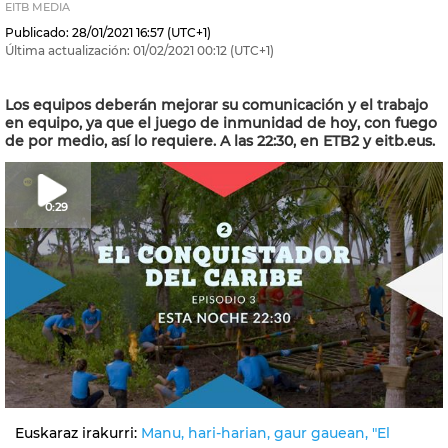
EITB MEDIA
Publicado:
28/01/2021
16:57
(UTC+1)
Última actualización:
01/02/2021
00:12
(UTC+1)
Los equipos deberán mejorar su comunicación y el trabajo
en equipo, ya que el juego de inmunidad de hoy, con fuego
de por medio, así lo requiere. A las 22:30, en ETB2 y eitb.eus.
0:29
Euskaraz irakurri:
Manu, hari-harian, gaur gauean, "El