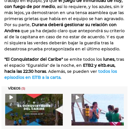
trabajo en equipo, ya que
el juego de inmunidad de hoy,
con fuego de por medio
, así lo requiere, y los azules, sin ir
más lejos, ya demostraron en una tensa asamblea que las
primeras grietas que había en el equipo se han agravado.
Por su parte,
Durana deberá gestionar su relación con
Andrea
que ya ha dejado claro que antepondrá su criterio
al de la capitana en caso de no estar de acuerdo. Y es que
ni siquiera las verdes deberán bajar la guardia tras la
desastrosa prueba protagonizada en el último episodio.
"El Conquistador del Caribe"
se emite todos los
lunes,
tras
el espacio "Eguraldia" de la noche, en
ETB2 y eitb.eus,
hacia las 22:30 horas
. Además, se pueden ver
todos los
episodios en EiTB a la carta
.
VÍDEOS
(5)