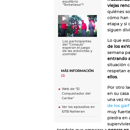
equilibrio
''Tentetieso''?
viejas renci
quiénes so
cómo han e
etapa y si
siguen div
Lo que est
Los participantes
del ''Conquis''
de los exY
esperan el juego
de las antorchas y
semana pa
¡comida!
entrando a 
situación c
respetan 
MÁS INFORMACIÓN
(2)
ellos
.
Por otro l
Web de "El
en su casa
Conquistador del
Caribe"
una vez m
de los garf
Ver los episodios en
muy fuerte
EITB Nahieran
piedra en 
supervivie