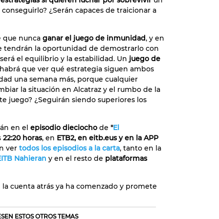
estrategias si quieren luchar por sobrevivir
un
a conseguirlo? ¿Serán capaces de traicionar a
te que nunca
ganar el juego de inmunidad
, y en
e tendrán la oportunidad de demostrarlo con
erá el equilibrio y la estabilidad. Un
juego de
e habrá que ver qué estrategia siguen ambos
idad una semana más, porque cualquier
ar la situación en Alcatraz y el rumbo de la
te juego? ¿Seguirán siendo superiores los
rán en el
episodio dieciocho
de
"
El
s
22:20 horas
, en
ETB2
, en
eitb.eus
y
en la APP
n ver
todos los episodios a la carta
, tanto en la
EITB Nahieran
y en el resto de
plataformas
e la cuenta atrás ya ha comenzado y promete
RESEN ESTOS OTROS TEMAS