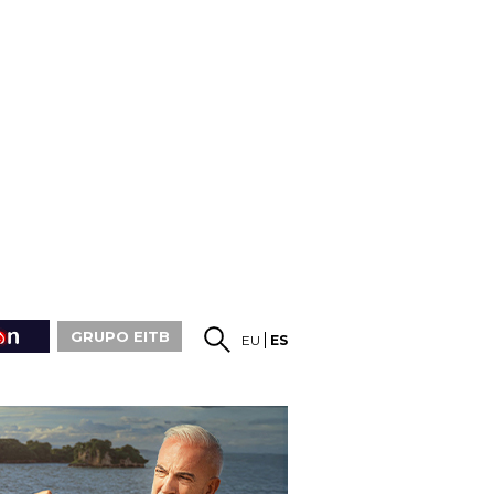
GRUPO EITB
EU
ES