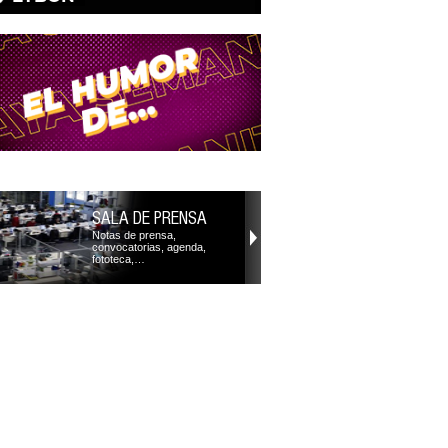
SALA DE PRENSA
Notas de prensa,
convocatorias, agenda,
fototeca,…