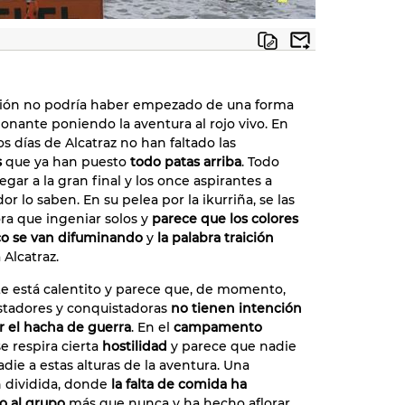
ción no podría haber empezado de una forma
nante poniendo la aventura al rojo vivo. En
s días de Alcatraz no han faltado las
s
que ya han puesto
todo patas arriba
. Todo
legar a la gran final y los once aspirantes a
r lo saben. En su pelea por la ikurriña, se las
ra que ingeniar solos y
parece que los colores
co se van difuminando
y
la palabra traición
 Alcatraz.
e está calentito y parece que, de momento,
stadores y conquistadoras
no tienen intención
r el hacha de guerra
. En el
campamento
e respira cierta
hostilidad
y parece que nadie
adie a estas alturas de la aventura. Una
n dividida, donde
la falta de comida ha
o al grupo
más que nunca y ha hecho aflorar