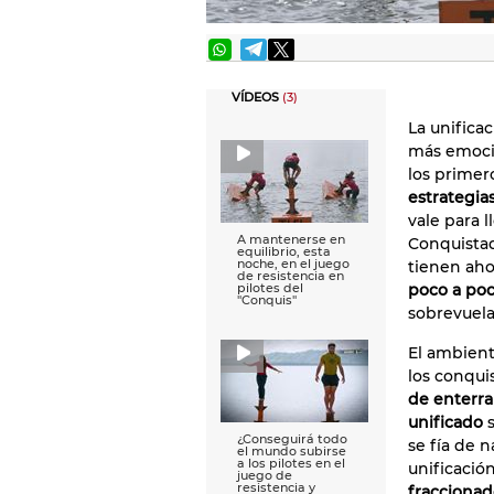
VÍDEOS
(3)
La unifica
más emocio
los primero
estrategia
vale para l
A mantenerse en
Conquistado
equilibrio, esta
noche, en el juego
tienen aho
de resistencia en
poco a po
pilotes del
''Conquis''
sobrevuela
El ambient
los conqui
de enterra
unificado
s
¿Conseguirá todo
se fía de n
el mundo subirse
a los pilotes en el
unificació
juego de
resistencia y
fraccionad