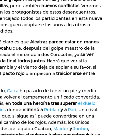
llas
, pero también
nuevos conflictos
. Veremos
n los protagonistas de estos desencuentros,
ncajado todos los participantes en esta nueva
 consiguen adaptarse los unos a los otros o
ididos.
á claro es que
Alcatraz parece estar en manos
ocahu
que, después del golpe maestro de la
sada eliminando a dos Corocotes, ya
se ven
la final todos juntos
. Habrá que ver si la
ambia y el viento deja de soplar a su favor, si
el
pacto rojo
o empiezan a
traicionarse entre
ado,
Carra
ha pasado de tener un pie y medio
 a volver al campamento unificado convertida,
ás, en
toda una heroína tras superar
el duelo
ios
donde
eliminó a
Reblan
y a
Pati
. Una rival
 que, si sigue así, puede convertirse en una
al camino de los rojos. Además, los únicos
ntes del equipo Guabán,
Maider
y
Jontxu
,