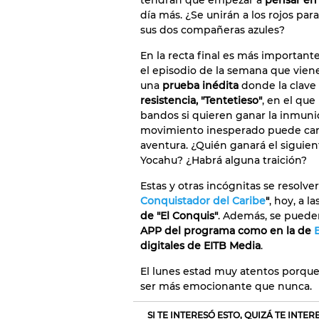
tendrán que empezar a
pensar en 
día más. ¿Se unirán a los rojos par
sus dos compañeras azules?
En la recta final es más importan
el episodio de la semana que vien
una
prueba inédita
donde la clave s
resistencia, "Tentetieso"
, en el qu
bandos si quieren ganar la inmun
movimiento inesperado puede cambi
aventura. ¿Quién ganará el siguien
Yocahu? ¿Habrá alguna traición?
Estas y otras incógnitas se resolve
Conquistador del Caribe
"
, hoy, a la
de "El Conquis"
. Además, se puede
APP del programa como en la de
digitales de EITB Media
.
El lunes estad muy atentos porqu
ser más emocionante que nunca.
SI TE INTERESÓ ESTO, QUIZÁ TE INTE