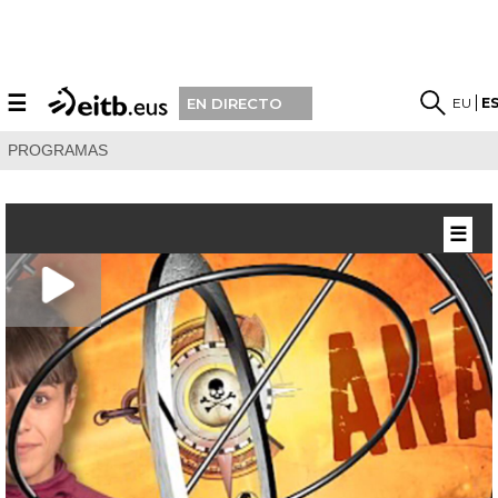
☰
EU
E
EN DIRECTO
PROGRAMAS
☰