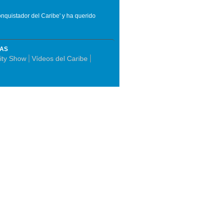
Conquistador del Caribe' y ha querido
MAS
ity Show
Vídeos del Caribe