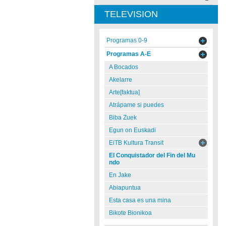
TELEVISION
Programas 0-9
Programas A-E
A Bocados
Akelarre
Arte[faktua]
Atrápame si puedes
Biba Zuek
Egun on Euskadi
EiTB Kultura Transit
El Conquistador del Fin del Mu
ndo
En Jake
Abiapuntua
Esta casa es una mina
Bikote Bionikoa