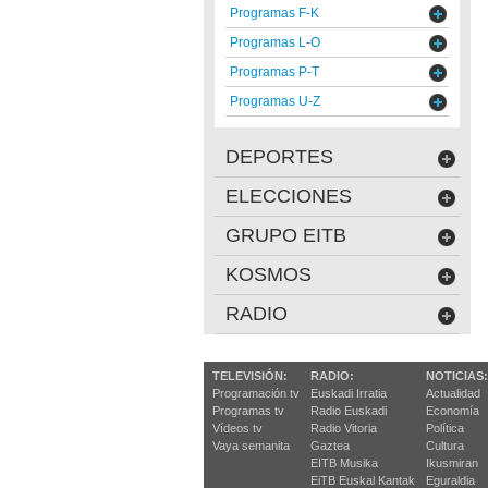
Programas F-K
Programas L-O
Programas P-T
Programas U-Z
DEPORTES
ELECCIONES
GRUPO EITB
KOSMOS
RADIO
TELEVISIÓN:
RADIO:
NOTICIAS:
Programación tv
Euskadi Irratia
Actualidad
Programas tv
Radio Euskadi
Economía
Vídeos tv
Radio Vitoria
Política
Vaya semanita
Gaztea
Cultura
EITB Musika
Ikusmiran
EiTB Euskal Kantak
Eguraldia