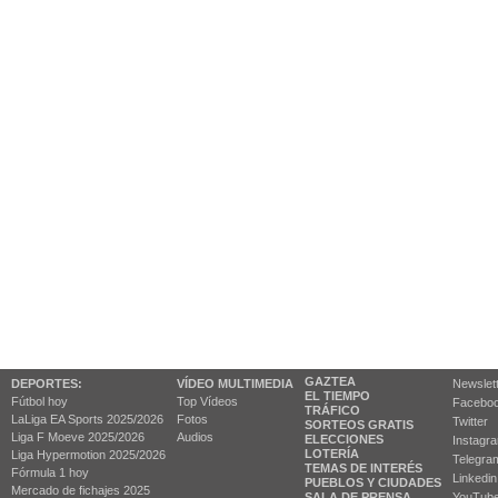
GAZTEA
DEPORTES:
VÍDEO MULTIMEDIA
Newslet
EL TIEMPO
Fútbol hoy
Top Vídeos
Facebo
TRÁFICO
LaLiga EA Sports 2025/2026
Fotos
Twitter
SORTEOS GRATIS
Liga F Moeve 2025/2026
Audios
ELECCIONES
Instagr
LOTERÍA
Liga Hypermotion 2025/2026
Telegra
TEMAS DE INTERÉS
Fórmula 1 hoy
Linkedin
PUEBLOS Y CIUDADES
Mercado de fichajes 2025
SALA DE PRENSA
YouTub