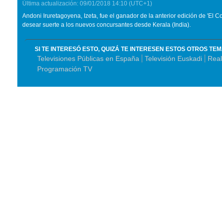
Última actualización:
09/01/2018
14:10
(UTC+1)
Andoni Iruretagoyena,
Izeta
, fue el ganador de la anterior edición de 'El 
desear suerte a los nuevos concursantes desde Kerala (India).
SI TE INTERESÓ ESTO, QUIZÁ TE INTERESEN ESTOS OTROS TE
Televisiones Públicas en España
Televisión Euskadi
Real
Programación TV