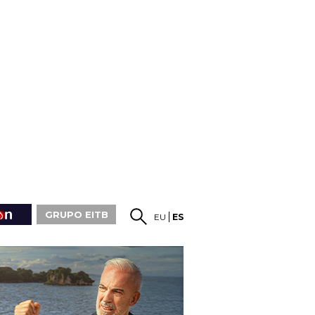
GRUPO EITB
EU
ES