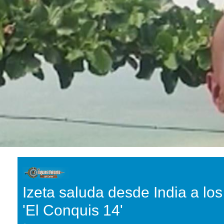
Izeta saluda desde India a lo
'El Conquis 14'