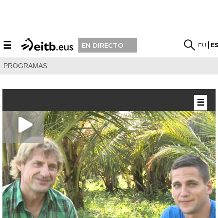
☰
EU
E
EN DIRECTO
PROGRAMAS
☰