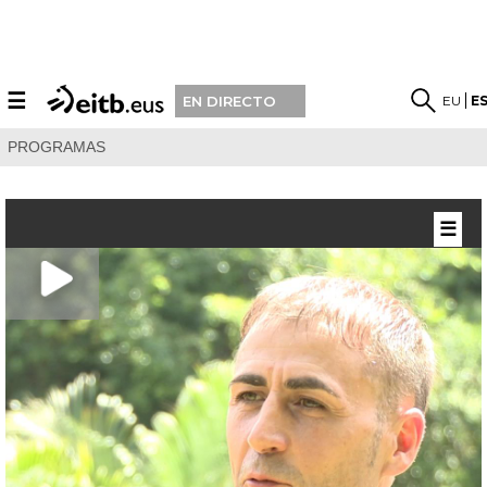
☰
EU
E
EN DIRECTO
PROGRAMAS
☰