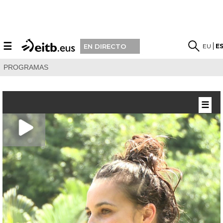
☰
EU
E
EN DIRECTO
PROGRAMAS
☰