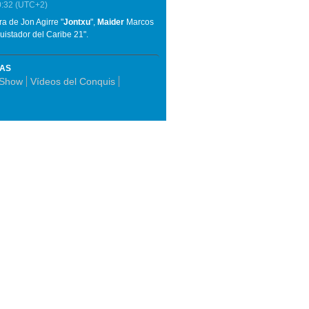
0:32
(UTC+2)
a de Jon Agirre "
Jontxu
",
Maider
Marcos
istador del Caribe 21".
MAS
 Show
Vídeos del Conquis