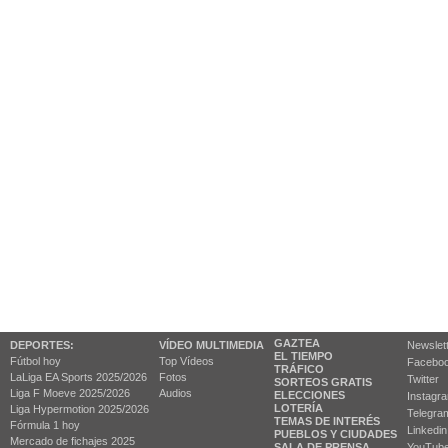
GAZTEA
DEPORTES:
VÍDEO MULTIMEDIA
Newslet
EL TIEMPO
Fútbol hoy
Top Vídeos
Facebo
TRÁFICO
LaLiga EA Sports 2025/2026
Fotos
Twitter
SORTEOS GRATIS
Liga F Moeve 2025/2026
Audios
ELECCIONES
Instagr
LOTERÍA
Liga Hypermotion 2025/2026
Telegra
TEMAS DE INTERÉS
Fórmula 1 hoy
Linkedin
PUEBLOS Y CIUDADES
Mercado de fichajes 2025
SALA DE PRENSA
YouTub