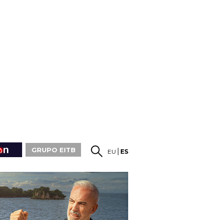
GRUPO EITB
EU
ES