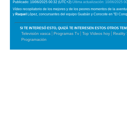
Publicado:
10/06/2025
00:32
(UTC+2)
Última actualización:
10/06/2025
0
Vídeo recopilatorio de los mejores y de los peores momentos de la aventur
y
Raquel
López, concursantes del equipo Guabán y Corocote en "El Conqu
SI TE INTERESÓ ESTO, QUIZÁ TE INTERESEN ESTOS OTROS TE
Televisión vasca
Programas Tv
Top Vídeos hoy
Reality
Programación