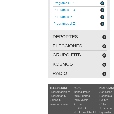
Programas F-K
Programas L-O
Programas P-T
Programas U-Z
DEPORTES
ELECCIONES
GRUPO EITB
KOSMOS
RADIO
TELEVISIÓN:
RADIO:
NOTICIAS:
Programación tv
Euskadi Irratia
Actualidad
Programas tv
Radio Euskadi
Economía
Vídeos tv
Radio Vitoria
Política
Vaya semanita
Gaztea
Cultura
EITB Musika
Ikusmiran
EiTB Euskal Kantak
Eguraldia