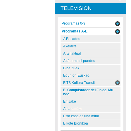
TELEVISION
Programas 0-9
Programas A-E
A Bocados
Akelarre
Arte[faktua]
Atrápame si puedes
Biba Zuek
Egun on Euskadi
EiTB Kultura Transit
El Conquistador del Fin del Mu
ndo
En Jake
Abiapuntua
Esta casa es una mina
Bikote Bionikoa