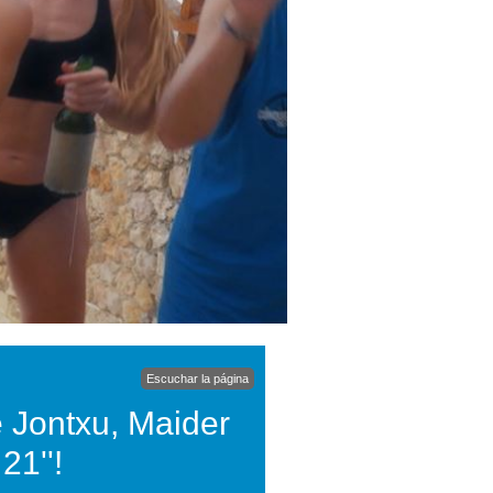
Escuchar la página
e Jontxu, Maider
21''!