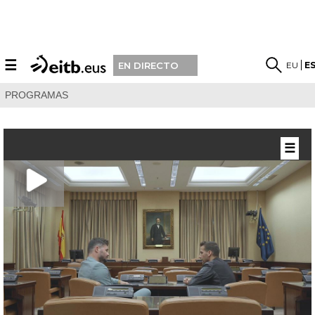
☰
EU
E
EN DIRECTO
PROGRAMAS
☰