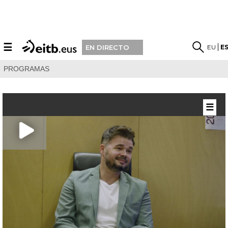
☰
EU
E
EN DIRECTO
PROGRAMAS
☰