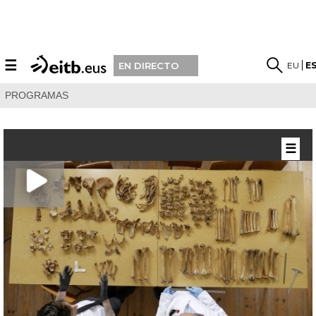
☰
EU
E
EN DIRECTO
PROGRAMAS
☰