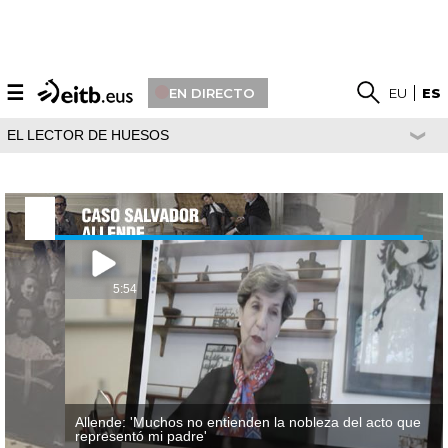
☰
EN DIRECTO
EU
ES
EL LECTOR DE HUESOS
5:54
Allende: 'Muchos no entienden la nobleza del acto que
representó mi padre'