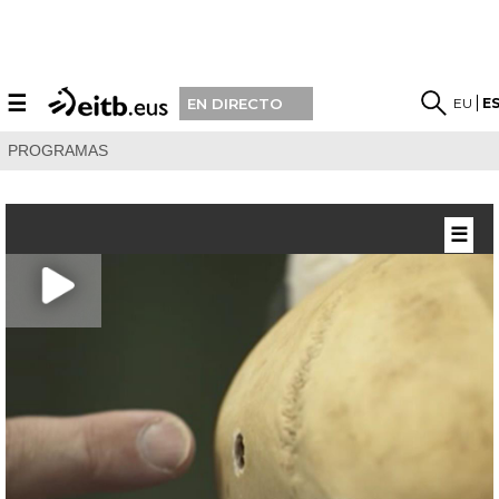
☰
EU
E
EN DIRECTO
PROGRAMAS
☰