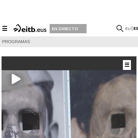
☰
EU
E
EN DIRECTO
PROGRAMAS
☰